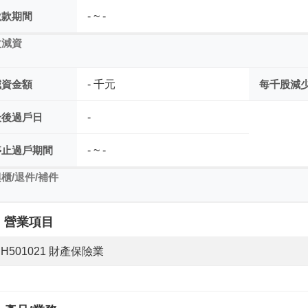
繳款期間
- ~ -
次減資
減資金額
- 千元
每千股減
最後過戶日
-
停止過戶期間
- ~ -
櫃/退件/補件
營業項目
H501021 財產保險業