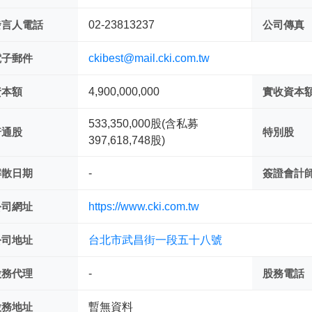
發言人電話
02-23813237
公司傳真
電子郵件
ckibest@mail.cki.com.tw
資本額
4,900,000,000
實收資本
533,350,000股(含私募
普通股
特別股
397,618,748股)
解散日期
-
簽證會計
公司網址
https://www.cki.com.tw
公司地址
台北市武昌街一段五十八號
股務代理
-
股務電話
股務地址
暫無資料