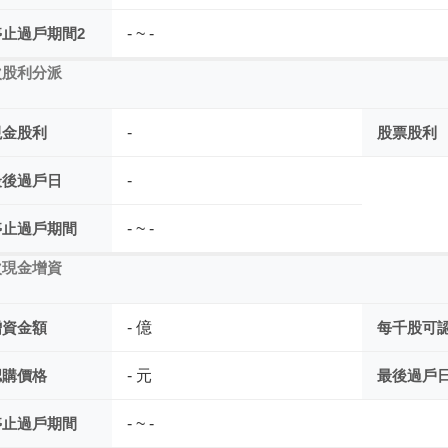
停止過戶期間2
- ~ -
次股利分派
現金股利
-
股票股利
最後過戶日
-
停止過戶期間
- ~ -
次現金增資
增資金額
- 億
每千股可
認購價格
- 元
最後過戶
停止過戶期間
- ~ -