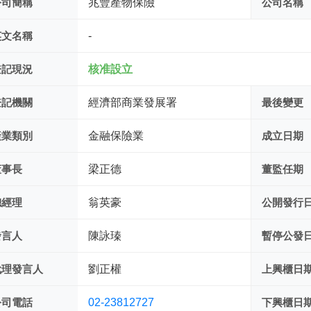
公司簡稱
兆豐產物保險
公司名稱
英文名稱
-
登記現況
核准設立
登記機關
經濟部商業發展署
最後變更
產業類別
金融保險業
成立日期
董事長
梁正德
董監任期
總經理
翁英豪
公開發行
發言人
陳詠瑧
暫停公發
代理發言人
劉正權
上興櫃日
公司電話
02-23812727
下興櫃日