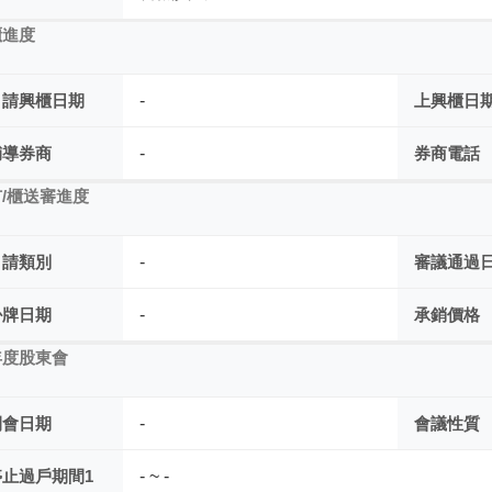
櫃進度
申請興櫃日期
-
上興櫃日
輔導券商
-
券商電話
/櫃送審進度
申請類別
-
審議通過
掛牌日期
-
承銷價格
年度股東會
開會日期
-
會議性質
停止過戶期間1
- ~ -