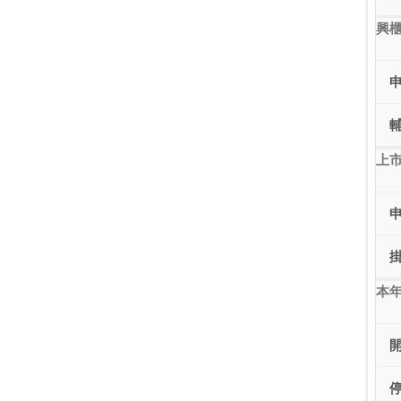
興
上市
本