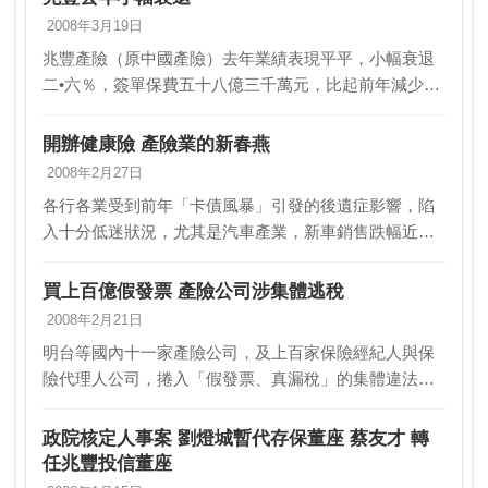
2008年3月19日
兆豐產險（原中國產險）去年業績表現平平，小幅衰退
二•六％，簽單保費五十八億三千萬元，比起前年減少一
億多元，市占率五•一 八％，排名第八。該公司自八十
三年民營化以後，業務發展以均衡為主，經營最高原則
開辦健康險 產險業的新春燕
是…
2008年2月27日
各行各業受到前年「卡債風暴」引發的後遺症影響，陷
入十分低迷狀況，尤其是汽車產業，新車銷售跌幅近三
成，創下歷年來最大幅度，而一向依賴新車市場頗深的
汽車保險，由於占整體產險市場業務比 重高達六成，
買上百億假發票 產險公司涉集體逃稅
致使產…
2008年2月21日
明台等國內十一家產險公司，及上百家保險經紀人與保
險代理人公司，捲入「假發票、真漏稅」的集體違法風
波，檢調昨天針對涉案業者進行全面搜索。調查局初步
統計，業者所使用假發票金額超過一百億餘元，涉嫌逃
政院核定人事案 劉燈城暫代存保董座 蔡友才 轉
漏鉅額…
任兆豐投信董座