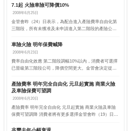
7.1起 火險車險可降價10%
2008年6月25日
金管會昨（24）日表示，為配合進入產險費率自由化第
三階段，所有未獲准及未申請進入第二階段的產險公
司，從7月1日起至12月底都可以進入第二階段，也就是
可在規章費率10%範圍內調整商業火險與車險的危險
車險火險 明年保費喊降
保…
2008年6月23日
費率自由化效應 第二階段調幅10%以內，消費者可選擇
已晉級第三階段公司，降價空間更大。金管會決定從明
年起實施費率自由化第三階段，但可能僅少數產險公司
可適用。 據了解，金管會決定，明年起所有產險公司
產險費率 明年完全自由化 元旦起實施 商業火險
一…
及車險保費可望調
2008年6月20日
產險費率 明年完全自由化 元旦起實施 商業火險及車險
保費可望調降 消費者將有更多選擇金管會昨（19）日宣
布，產險業費率自由化第三階段，從明年1月1日起實
施。也就是說，未來台灣主管機關將不再管制產險業…
兆豐去年小幅衰退