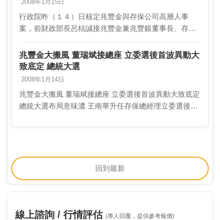
2008年1月15日
行政院昨（１４）日核定兆豐金與存保公司高層人事
案，前財政部長呂桔誠接兆豐金兼兆豐銀董事長、存保
董事長董瑞斌接兆豐金總經理兼兆豐票券董事長，原兆
豐金總經理兼兆豐銀董座蔡友才則轉任兆豐投信董事
兆豐金大搬風 董瑞斌接總座 立委選後首波異動大
長。存保總…
致底定 總統大選
2008年1月14日
兆豐金大搬風 董瑞斌接總座 立委選後首波異動大致底定
總統大選布局意味濃 王南華升任存保總經理立委選後第
一波金融高層人事異動大致底定，兆豐金控跟中央存款
保險公司人事大搬風，包括前財政部長呂桔誠出任兆…
回到最新
線上諮詢 / 行情評估
(專人回覆，提供參考報價)