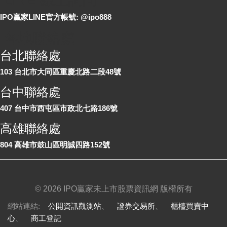
IPO贏家LINE官方帳號: @ipo888
各地聯絡處
台北聯絡處
103 台北市大同區重慶北路二段48號
台中聯絡處
407 台中市西屯區市政北七路186號
高雄聯絡處
804 高雄市鼓山區明誠四路152號
©
2026 IPO贏家未上市股票資訊網 版權所有
網站連結:
公開資訊觀測站
、
證券交易所
、
櫃檯買賣中
心
、
商工登記