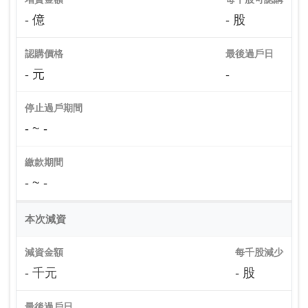
- 億
- 股
認購價格
最後過戶日
- 元
-
停止過戶期間
- ~ -
繳款期間
- ~ -
本次減資
減資金額
每千股減少
- 千元
- 股
最後過戶日