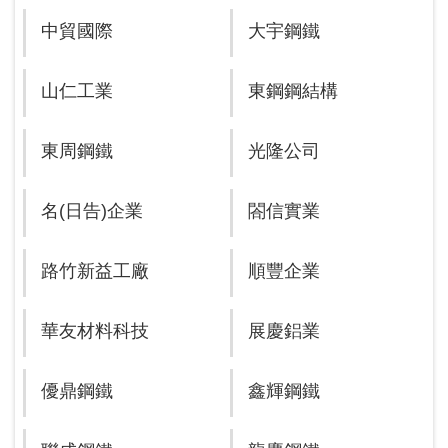
中貿國際
大宇鋼鐵
山仁工業
東鋼鋼結構
東周鋼鐵
光隆公司
名(日告)企業
閤信實業
路竹新益工廠
順豐企業
華友材料科技
展慶鋁業
優鼎鋼鐵
鑫輝鋼鐵