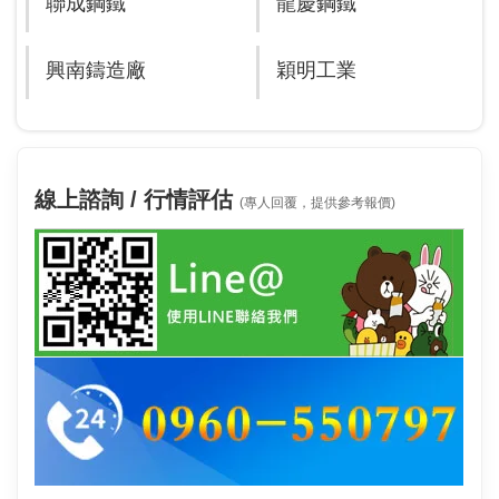
聯成鋼鐵
龍慶鋼鐵
興南鑄造廠
穎明工業
線上諮詢 / 行情評估
(專人回覆，提供參考報價)