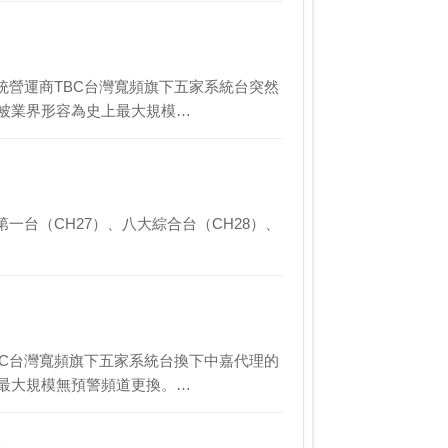
統營運商TBC台灣寬頻旗下五家系統台突然
戶，被業界形容為史上最大規模…
大第一台（CH27）、八大綜合台（CH28）、
BC台灣寬頻旗下五家系統台換下中嘉代理的
史上最大規模無預警頻道更換。…
道