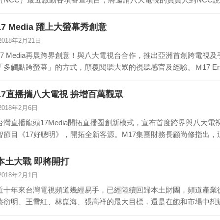
第…
17 Media 躍上大螢幕秀創意
2018年2月21日
17 Media再展跨界創意！與八大電視台合作，推出亞洲首創跨電視
「多觸點跨螢幕」的方式，顛覆閱聽大眾的視聽感官及經驗。Ｍ17 Entert
17直播攜八大電視 拚增百萬觀眾
2018年2月6日
台灣直播龍頭17Media開拓直播圈創新模式，宣布首度跨界與八大
智節目《17好聰明》，開拓全新客源。M17集團財務長顧尚修指出
本土大戰 即將開打
2018年2月1日
近十年來台灣電視頻道幾經易手，已經陸續回歸本土財團，頻道產業
蔡衍明、王雪紅、林崑海、張高祥的最大目標，還是在飽和市場中想
營…