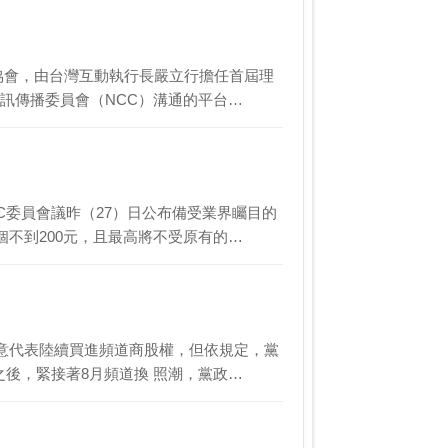
商協會，由台灣互動執行長嚴立行擔任首屆理
訊傳播委員會（NCC）溝通的平台…
C委員會議昨（27）日公布備受業界矚目的
不到200元，且最高將不受原有的…
 意代表陸續買進頻道商股權，但依規定，黨
之後，緊接著8月頻道換 照潮，黨政…