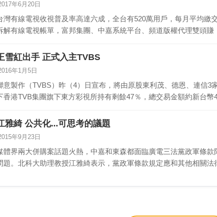
2017年6月20日
台灣有線電視收視普及率高達六成，全台有520萬用戶，每月平均繳交
拆解有線電視帳單，富邦集團、中嘉系統平台、頻道版權代理雙頭賺
王雪紅出手 正式入主TVBS
2016年1月5日
聯意製作（TVBS）昨（4）日宣布，將由原股東利茂、德恩、連信
下香港TVB集團旗下東方彩視所持有剩餘47％，總交易金額約新台幣43
江雅綺 公共化...可思考的議題
2015年9月23日
媒體界兩大併購案話題火熱，中嘉和東森都面臨廣電三法黨政軍條款
問題。北科大助理教授江雅綺表示，黨政軍條款規定應和其他相關法
媒…