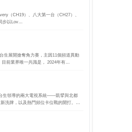
ery（CH19）、八大第一台（CH27）、
同步以Lov…
台生展開搶奪角力賽，主因11個頻道異動
目前業界唯一共識是， 2024年有…
台生領導的兩大電視系統——凱擘與北都
重新洗牌，以及熱門頻位卡位戰的開打。業