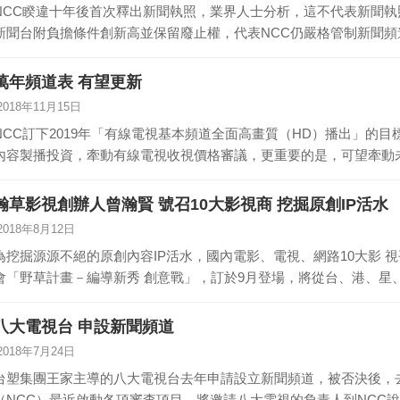
NCC睽違十年後首次釋出新聞執照，業界人士分析，這不代表新聞
新聞台附負擔條件創新高並保留廢止權，代表NCC仍嚴格管制新聞
萬年頻道表 有望更新
2018年11月15日
NCC訂下2019年「有線電視基本頻道全面高畫質（HD）播出」的
內容製播投資，牽動有線電視收視價格審議，更重要的是，可望牽動
瀚草影視創辦人曾瀚賢 號召10大影視商 挖掘原創IP活水
2018年8月12日
為挖掘源源不絕的原創內容IP活水，國內電影、電視、網路10大影 
會「野草計畫－編導新秀 創意戰」，訂於9月登場，將從台、港、星、
八大電視台 申設新聞頻道
2018年7月24日
台塑集團王家主導的八大電視台去年申請設立新聞頻道，被否決後，
（NCC）最近啟動各項審查項目，將邀請八大電視的負責人到NCC