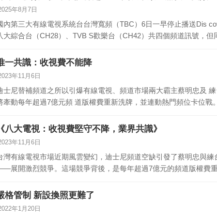
2025年8月7日
國內第三大有線電視系統台台灣寬頻（TBC）6日一早停止播送Dis cov
八大綜合台（CH28）、TVB S歡樂台（CH42）共四個頻道訊號，但
唯一共識：收視費不能降
2023年11月6日
迪士尼替補頻道之所以引爆有線電視、頻道市場兩大霸主蔡明忠及 練
將牽動每年超過7億元頻 道版權費重新洗牌，並連動熱門頻位卡位戰。
《八大電視：收視費堅守不降，業界共識》
2023年11月6日
台灣有線電視市場近期風雲變幻，迪士尼頻道空缺引發了蔡明忠與練
——展開激烈競爭。這場競爭背後，是每年超過7億元的頻道版權費
界普…
嚴格管制 新設換照更難了
2022年1月20日