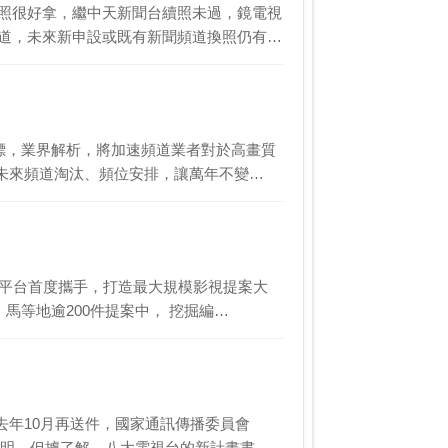
執照很好拿，繼中天新聞台續照未過，鏡電視
頻道，未來新申設或既有新聞頻道換照仍有…
目標，業界解析，將加速頻道業者對於高畫質
未來頻道淘汰、頻位安排，讓萬年不變…
視平台首度攜手，打造最大規模影視提案大
馬等地逾200件提案中， 挖掘編…
去年10月再送件，國家通訊傳播委員會
說明。但據了解，八大電視台的新計畫書與