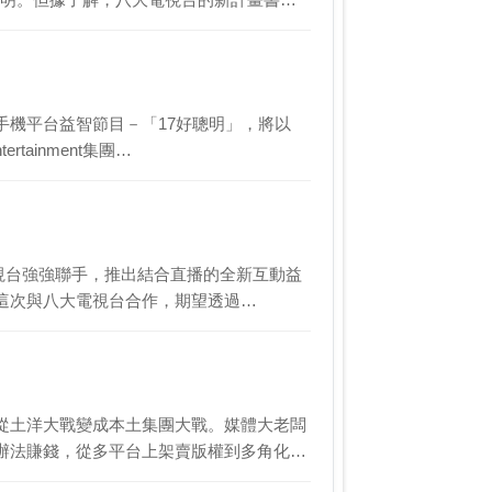
及手機平台益智節目－「17好聰明」，將以
ainment集團…
電視台強強聯手，推出結合直播的全新互動益
，這次與八大電視台合作，期望透過…
從土洋大戰變成本土集團大戰。媒體大老闆
辦法賺錢，從多平台上架賣版權到多角化經