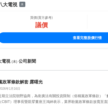
八大電視
未
買價(賣方參考)
議價
查看完整股價行情
大電視
公司新聞
(未)
黨政軍條款解套 露曙光
2026年1月16日
近期立法院朝野協商，為衛廣法有關投資限制（俗稱黨政軍條款）「
（CBIT）理事長暨凱擘董座王鴻紳表示，業界盼黨政軍條款放寬至
等…