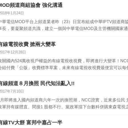
MOD頻道商組協會 強化溝通
2018年1月24日
中華電信MOD平台上頻道業者昨（23）日宣布組成中華IPTV頻道
事長，要凝聚頻道共識，建立一個與中華電信MOD及主管機關國家通
有線電視收費 掀兩大變革
2017年12月28日
攸關國內524萬收視戶權益的有線電視收視費，即將進行大變革！NC
分組付費「公版」收費標準草案，未來有線電視收視費最便宜可以每個
有線頻道８月換照 民代知法亂入!!
2017年7月10日
8月即將進入國內頻道商六年一次的換照潮，NCC證實，近來多位民
政軍持有媒體直、間接1 股都不行。黨政軍擋下台數科併購東森電視
有線TV大餅 富邦中嘉占一半