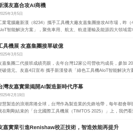
新漢友嘉合攻AI商機
2025年3月5日
工業電腦廠新漢（8234）攜手工具機大廠友嘉集團搶攻AI市場，昨
AIoT智能解決方案」，聚焦車用、航太、軌道運輸及能源四大領域
工具機展 友嘉集團接單破億
2025年3月5日
友嘉集團二代接班成績亮眼，去年台灣12家公司營收均成長，參加 2
突破億元。友嘉4日宣布 攜手新漢發表「綠色工具機AIoT智能解決方
台灣友嘉實業揭開AI製造新時代序幕
2025年2月19日
智慧製造的浪潮席捲全球，台灣作為製造業的先鋒地帶，每年都會舉
就在剛剛結束的「台北國際工具機展（TIMTOS 2025）」上，我
友嘉實業引進Renishaw校正技術，智造效能再提升