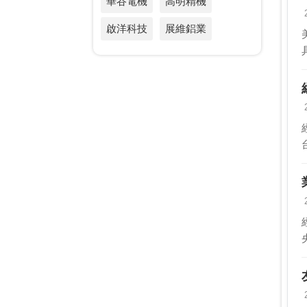
華谷電機
高明精機
啟洋科技
展維鋁業