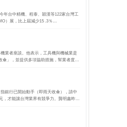
今年台中精機、程泰、穎漢等122家台灣工
O）展，比上屆減少15 .3％…
具機業者座談。他表示，工具機與機械業是
收傘」，並提供多項協助措施，幫業者度過
，指銀行已開始動手（即雨天收傘），請中
3元，才能讓台灣業界有競爭力。龔明鑫昨…