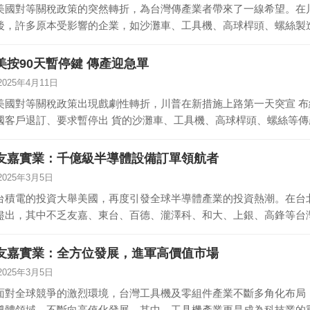
美國對等關稅政策的突然轉折，為台灣傳產業者帶來了一線希望。在
後，許多原本受影響的企業，如沙灘車、工具機、高球桿頭、螺絲製
段…
美按90天暫停鍵 傳產迎急單
2025年4月11日
美國對等關稅政策出現戲劇性轉折，川普在新措施上路第一天突宣 布
國客戶退訂、要求暫停出 貨的沙灘車、工具機、高球桿頭、螺絲等傳
友嘉實業：千億級半導體設備訂單領航者
2025年3月5日
台積電的投資大舉美國，再度引發全球半導體產業的投資熱潮。在台
盡出，其中不乏友嘉、東台、百德、瀧澤科、和大、上銀、高鋒等台
導…
友嘉實業：全方位發展，進軍高價值市場
2025年3月5日
面對全球競爭的激烈環境，台灣工具機及零組件產業不斷多角化布局，
導體領域，不斷向高值化發展。其中，工具機產業更是成為科技業的重