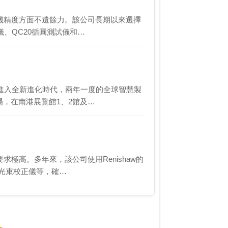
具機精度方面不遺餘力。該公司長期以來選擇
涉儀、QC20循圓測試儀和…
進入全新進化時代，兩年一度的全球智慧製
登場，在南港展覽館1、2館及…
求極高。多年來，該公司使用Renishaw的
0多光束校正儀等，確…