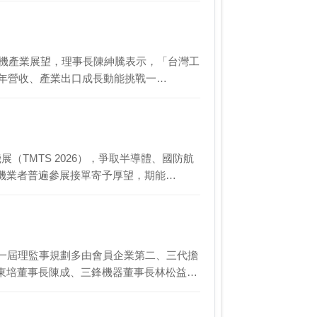
具機產業展望，理事長陳紳騰表示，「台灣工
今年營收、產業出口成長動能挑戰一…
TMTS 2026），爭取半導體、國防航
機業者普遍參展接單寄予厚望，期能…
新一屆理監事規劃多由會員企業第二、三代擔
東培董事長陳成、三鋒機器董事長林松益、