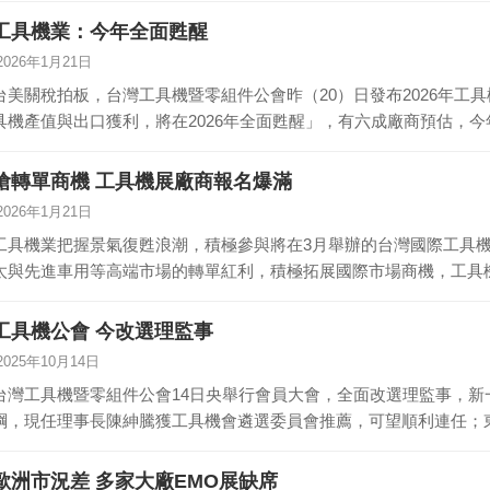
工具機業：今年全面甦醒
2026年1月21日
台美關稅拍板，台灣工具機暨零組件公會昨（20）日發布2026年工
具機產值與出口獲利，將在2026年全面甦醒」，有六成廠商預估，
搶轉單商機 工具機展廠商報名爆滿
2026年1月21日
工具機業把握景氣復甦浪潮，積極參與將在3月舉辦的台灣國際工具機展（
太與先進車用等高端市場的轉單紅利，積極拓展國際市場商機，工具
工具機公會 今改選理監事
2025年10月14日
台灣工具機暨零組件公會14日央舉行會員大會，全面改選理監事，
綱，現任理事長陳紳騰獲工具機會遴選委員會推薦，可望順利連任；
…
歐洲市況差 多家大廠EMO展缺席