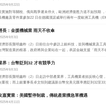
2025年9月22日
美實施對等關稅、俄烏戰爭遲未停火，歐洲經濟復甦力道不如預期 ，
具機廠及零件業參加22 日在德國漢諾威舉行兩年一度歐洲工具機（EM
經長：金援機械業 雨天不收傘
2025年9月3日
經濟部長龔明鑫昨（2）日前往台中參訪上銀科技，並與機械業及工
台灣製造業的根基，政府將與企業站在一起，承諾金融支援「雨天不
難…
業界：台幣貶到32 才有競爭力
2025年9月3日
經濟部長龔明鑫昨（2）日走訪中部產業界，工具機業者頻反映心聲
央重視；而上銀董事長卓文恒則建議新台幣兌美元匯率應貶到32至3
友嘉實業：美國暫停制裁，傳統產業獲急單機遇
2025年4月11日