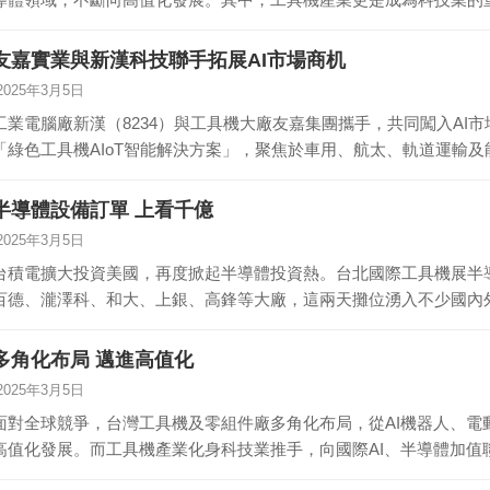
友嘉實業與新漢科技聯手拓展AI市場商机
2025年3月5日
工業電腦廠新漢（8234）與工具機大廠友嘉集團攜手，共同闖入AI
「綠色工具機AIoT智能解決方案」，聚焦於車用、航太、軌道運輸
半導體設備訂單 上看千億
2025年3月5日
台積電擴大投資美國，再度掀起半導體投資熱。台北國際工具機展半
百德、瀧澤科、和大、上銀、高鋒等大廠，這兩天攤位湧入不少國內
業…
多角化布局 邁進高值化
2025年3月5日
面對全球競爭，台灣工具機及零組件廠多角化布局，從AI機器人、電
高值化發展。而工具機產業化身科技業推手，向國際AI、半導體加值