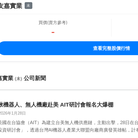
友嘉實業
未
買價(賣方參考)
-
查看完整股價行情
嘉實業
公司新聞
(未)
揪機器人、無人機廠赴美 AIT研討會報名大爆棚
2026年1月28日
美國在台協會（AIT）為建立台美無人機供應鏈，主動出擊，28日
投資研討會」，透過台灣AI機器人產業大聯盟向廠商廣發英雄帖，計