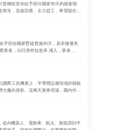
川普總統宣布給予部分國家90天的緩衝期
造商等，迅速回應，全力趕工，希望能在這
給予部份國家暫緩實施90天，原本慘遭美
產業者，10日突然短急單 湧入，業者…
北國際工具機展上，半導體設備領域的精銳
灣大廠的身影。這兩天展會現場，國內外半
從AI機器人、電動車、航太、新能源到半
要推手，積極向國際AI、半導體加值聯…