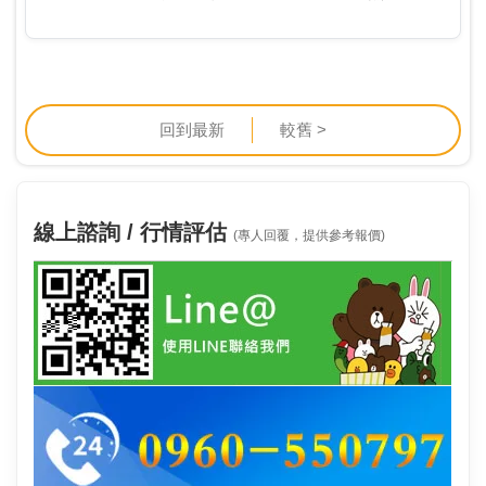
父母雙親用鳳梨把他養大的恩情，因此特別轉投資恒耀
食品，開設鳳梨酥工廠，即便長年都無法獲利也在所不
惜，成…
回到最新
較舊 >
線上諮詢 / 行情評估
(專人回覆，提供參考報價)