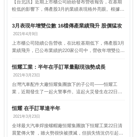
【台北訊】近期上市櫃公司紛紛發布營收報告，在基期
較低的影響下，傳產股3月的業績表現格外亮眼。根據已
公布業績的220家公司數據，營收年增雙位數的家數高達
143家，其中，高興昌、申豐、宏益等16檔個股股…
3月表現年增雙位數 16檔傳產業績飛升 股價猛攻
2021年4月9日
上市櫃公司陸續公告營收，在比較基期低下，傳產股3月
業績飛升，已公布業績的220家公司中，營收年增雙位數
的家數，即多達143家，包括高興昌、申豐、宏益等16檔
個股，8日股價攻勢猛烈。3月傳產績優股，包…
恒耀工業：半年在手訂單量顯現強勢成長
2021年3月23日
台灣汽車配件大廠恒耀集團旗下的子公司——恒耀工
業，近期發生了一起火警事件。這起火災發生在22日清
晨，儘管火勢迅速被控制，但事件仍然引起了市場的廣
泛關注。據恒耀（8349）透露，火災的起點位於扣件代
恒耀 在手訂單達半年
工…
2021年3月23日
全球最大汽車焊接螺帽廠恒耀集團旗下恒耀工業22日清
晨驚傳火警 ，雖火勢很快被撲滅，但損失情況仍引起市