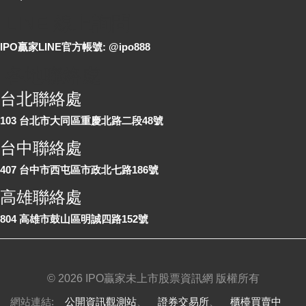
LINE 線上詢問
IPO贏家LINE官方帳號: @ipo888
各地聯絡處
台北聯絡處
103 台北市大同區重慶北路二段48號
台中聯絡處
407 台中市西屯區市政北七路186號
高雄聯絡處
804 高雄市鼓山區明誠四路152號
©
2026 IPO贏家未上市股票資訊網 版權所有
網站連結:
公開資訊觀測站
、
證券交易所
、
櫃檯買賣中