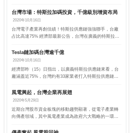
場關注。恒耀（8349）表 示，這場火警的起火點在扣件
代工焊接產線部份，並沒有危及主要製 程，不影…
台灣市場：特斯拉加碼投資，千億級別增資布局
2020年10月16日
台灣電子產業再創佳績！特斯拉供應鏈強強聯手，台廠
占比高達75% 經濟部最新公告，台灣在廣義的特斯拉供
應鏈中，擔任重要角色，占比近75%，共有33家台灣業
者成功打入特斯拉的供應鏈。其中，更有15家廠商…
Tesla鏈加碼台灣逾千億
2020年10月16日
經濟部昨（15）日指出，以廣義特斯拉供應鏈來看，台
廠涵蓋近75%，台灣約有33家業者打入特斯拉供應鏈；
其中有15家廠商申請「投資台灣三大方案」，投資金額
逾1,000億元。經濟部昨日在行政院會報告「投…
風電興起，台灣企業再展翅
2020年5月29日
近期台灣股市資金板塊的移動趨勢顯著，從電子產業轉
向傳產領域，其中風電產業成為政府六大戰略的一環，
受到政策的大力支持，也逐漸成為傳產族群中的明星。
在這波風潮中，世紀鋼（9958）及中興電（1513）兩…
傳產奮起 風電股回神