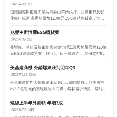
2023年3月2日
恒耀國際與恒耀工業共同委由華南銀行、兆豐銀行及彰
化銀行統籌 主辦新臺幣120億元ESG連結聯貸案，於昨
（1）日完成簽約，本案受 到金融圈高度矚目，推出後
反應熱烈，原擬籌組新臺幣100億元，因 參貸踴…
兆豐主辦恒耀ESG聯貸案
2023年3月2日
兆豐銀、華銀及彰銀統籌主辦恒耀工業與恒耀國際120億
元ESG連結聯貸案，昨（1）日完成簽約。這宗聯貸案受
到金融圈高度矚目，銀行超額認貸達二倍，使得聯貸規
模從原擬新台幣100億元增加至120億元結案，…
美基建商機 外銷螺絲旺到明年Q3
2021年11月29日
受惠於歐盟對大陸螺絲產品祭出反傾銷措施，與美國推
出1.2兆美 元的基礎建設大商機，鋼材需求增溫，螺絲大
廠春雨、聚亨、恒耀、 朝友及豐鵬等相關鋼廠2022年外
銷螺絲接單暢旺，不僅上半年接單滿 檔，而且…
螺絲上半年外銷額 年增3成
2021年7月14日