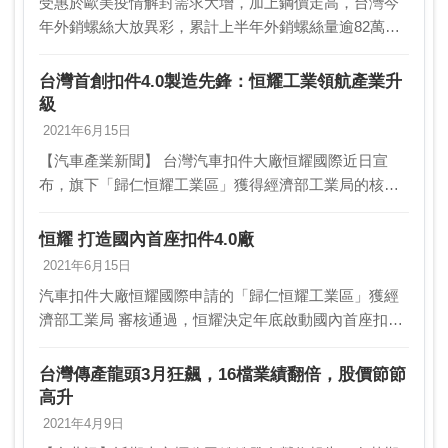
受惠於歐美疫情解封需求大增，加上鋼價走高，台灣今
年外銷螺絲大放異彩，累計上半年外銷螺絲量逾82萬公
噸、年增19.48％，累計外銷金額達25.53億餘美元、年
增近30％。螺絲業者指出，去年上半年恰逢歐…
台灣首創扣件4.0製造先鋒：恒耀工業領航產業升
級
2021年6月15日
【汽車產業新聞】 台灣汽車扣件大廠恒耀國際近日宣
布，旗下「歸仁恒耀工業區」獲得經濟部工業局的核
准，將於年底啟動國內首座扣件4.0示範廠區的建廠計
畫。這項重大投資，預計將在2024年6月前完工並投入
恒耀 打造國內首座扣件4.0廠
生…
2021年6月15日
汽車扣件大廠恒耀國際申請的「歸仁恒耀工業區」獲經
濟部工業局 審核通過，恒耀決定年底啟動國內首座扣件
4.0示範廠區建廠計畫， 預計2024年6月前完工投產，將
生產高值化的汽車扣件產品，規畫年 產量最高…
台灣傳產龍頭3月狂飆，16檔業績翻倍，股價節節
高升
2021年4月9日