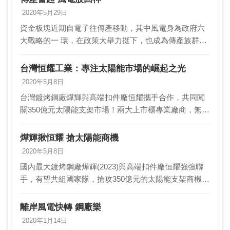
2020年5月29日
資金板塊近期自電子往傳產移動，其中風電身為政府六
大戰略的一 環，在政策大舉力挺下，也成為傳產族群裡
的閃亮一顆星，包括世紀 鋼（9958）及中興電（1513）
28日雙雙強彈。法人指出，大陸人大會28日…
台灣恒耀工業：專注太陽能市場的崛起之光
2020年5月8日
台灣鍍烤鋼廠燁輝與高端扣件廠恒耀攜手合作，共同闖
關350億元太陽能支架市場！兩大上市櫃專業廠商，無論
在技術、生產或市場需求上都相當到位，目標明確，其
中長期投資價值受到市場高度關注。燁輝作為全球最大
燁輝揪恒耀 搶太陽能商機
單…
2020年5月8日
國內最大鍍烤鋼廠燁輝(2023)與高端扣件廠恒耀強強聯
手，有望共組國家隊，搶攻350億元的太陽能支架商機，
迎接2025年太陽能光電系統建置政策。由於二大上市櫃
專業廠無論在技術、生產以及市場需求到位，…
離岸風電快轉 鋼廠樂
2020年1月14日