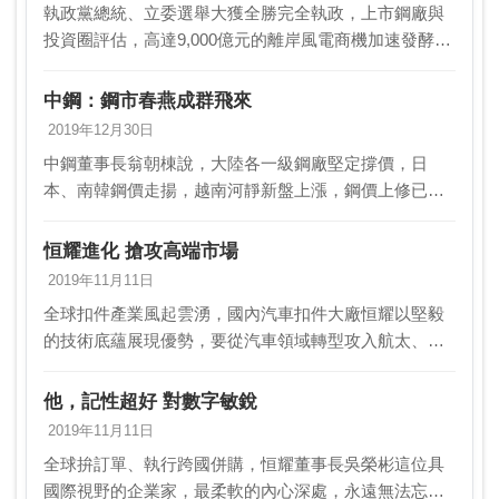
執政黨總統、立委選舉大獲全勝完全執政，上市鋼廠與
投資圈評估，高達9,000億元的離岸風電商機加速發酵，
中鋼（2002）、中鋼構、世紀鋼、恒耀等主力鋼廠將受
惠。法人分析，中鋼在離岸風電扮演重要角色，除…
中鋼：鋼市春燕成群飛來
2019年12月30日
中鋼董事長翁朝棟說，大陸各一級鋼廠堅定撐價，日
本、南韓鋼價走揚，越南河靜新盤上漲，鋼價上修已經
不是個案，匯聚成一股趨勢，「鋼鐵春燕不僅一隻，是
成群結隊飛來了」，預期將醞釀鋼鐵股吹起攻擊號角。
恒耀進化 搶攻高端市場
法人選股…
2019年11月11日
全球扣件產業風起雲湧，國內汽車扣件大廠恒耀以堅毅
的技術底蘊展現優勢，要從汽車領域轉型攻入航太、風
電等高端扣件領域，建立不敗的市場競爭地位。恒耀董
事長吳榮彬說，日前德國廠接到特殊扣件訂單，技術能
他，記性超好 對數字敏銳
量高、…
2019年11月11日
全球拚訂單、執行跨國併購，恒耀董事長吳榮彬這位具
國際視野的企業家，最柔軟的內心深處，永遠無法忘懷