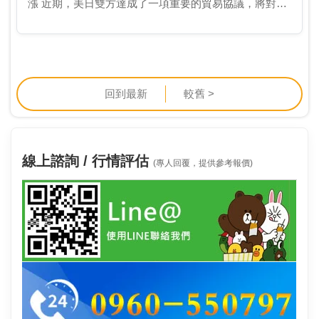
漲 近期，美日雙方達成了一項重要的貿易協議，將對兩
國的經濟產生深遠影響。根據協議，日本商品的進口關
稅將從25％降至15％，同時日本也承諾對美國投資達5…
回到最新
較舊 >
線上諮詢 / 行情評估
(專人回覆，提供參考報價)