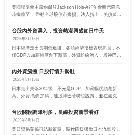
美國聯準會主席鮑爾於Jackson Hole央行年會暗示降息
時機將至， 帶動全球股債市齊揚。法人指出，美債殖利
率下滑使投資等級債與非 投資等級債同步走強，降息預
期推升固定收益資產吸引力，但新興市 場…
台股內外資湧入，投資熱潮興盛如日中天
2025年8月15日
日本經濟走出長期低迷後，各項經濟指標表現亮眼，不
僅GDP與加薪幅度創下新高，外資紛紛湧入，股神巴菲
特更是大膽表態，表示將持續持有日本持股50年，並加
碼投資。東證指數也創下歷史新高，內資NISA新制為…
內外資簇擁 日股行情升勢壯
2025年8月15日
日本走出失落30年後，不光是GDP、加薪幅度頻創新
高、外資持續 加碼，連股神巴菲特也說讚，並在波克夏
股東會上霸氣宣示「50年都 不會賣日本持股」，並持續
加碼投資，連東證指數也創歷史新高，加 上內資N…
台股關稅調降利多，長線投資前景看好
2025年8月14日
美日貿易關係再結新篇章，關稅降級帶動日本汽車股上