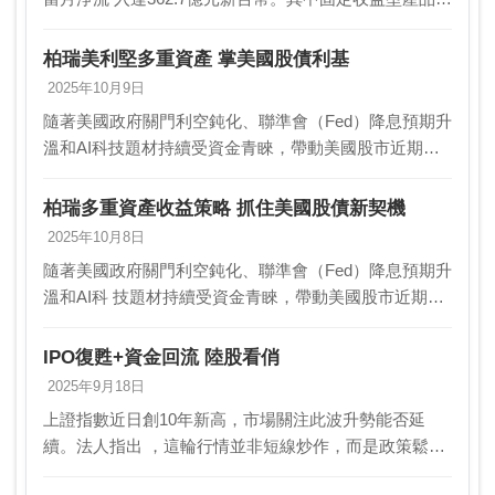
流入291.9億元，平衡 （混合）型產品也有213.5億元的
淨流入；相較之下，股票型基金則 …
柏瑞美利堅多重資產 掌美國股債利基
2025年10月9日
隨著美國政府關門利空鈍化、聯準會（Fed）降息預期升
溫和AI科技題材持續受資金青睞，帶動美國股市近期呈
現上漲態勢。柏瑞投信表示，美國勞動市場雖放緩，但
有助於減輕通膨及企業成本壓力，預料Fed將有更大…
柏瑞多重資產收益策略 抓住美國股債新契機
2025年10月8日
隨著美國政府關門利空鈍化、聯準會（Fed）降息預期升
溫和AI科 技題材持續受資金青睞，帶動美國股市近期呈
現上漲態勢。柏瑞投信 表示，美國勞動市場雖放緩，但
有助於減輕通膨及企業成本壓力，預 料Fed將…
IPO復甦+資金回流 陸股看俏
2025年9月18日
上證指數近日創10年新高，市場關注此波升勢能否延
續。法人指出 ，這輪行情並非短線炒作，而是政策鬆
綁、流動性改善、中美關係緩 和與基本面回升等多重利