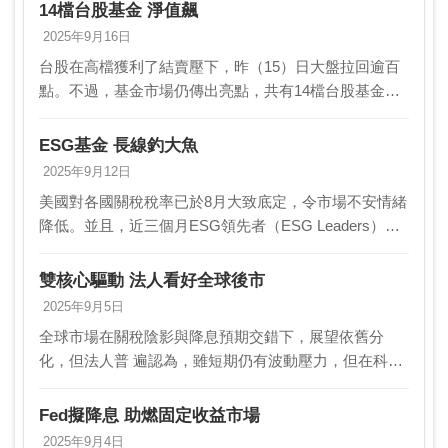
多推動。隨著IPO市場復甦與散戶資金回流 ，陸股投
14檔台股基金 淨值飆
資…
2025年9月16日
台股在高檔獲利了結賣壓下，昨（15）日大盤拉回逾百
點。不過，基金市場仍傳出亮點，共有14檔台股基金淨
值逆勢創新高，展現穩健表現，成功抵禦短線震盪。據
統計，受益人數達4.5萬人，顯示台股基金在盤勢拉回…
ESG基金 長線釣大魚
2025年9月12日
美國對各國關稅稅率已於8月大致底定，令市場不安情緒
降低。並且，近三個月ESG領先者（ESG Leaders）指
數上漲逾10%，投信法人表示，ESG企業獲利增長強
勁，ESG相關基金可長線布局。儘管美國…
雙核心驅動 法人看好全球後市
2025年9月5日
全球市場在關稅陰影與降息預期交錯下，展望依舊分
化，但法人普 遍認為，雖短期仍有波動壓力，但在科技
創新與寬鬆政策環境支撐下 ，全球股市後市不乏契機AI
浪潮與消費回溫將成為驅動股市的雙核心 動能。法人
Fed擬降息 助燃固定收益市場
強…
2025年9月4日