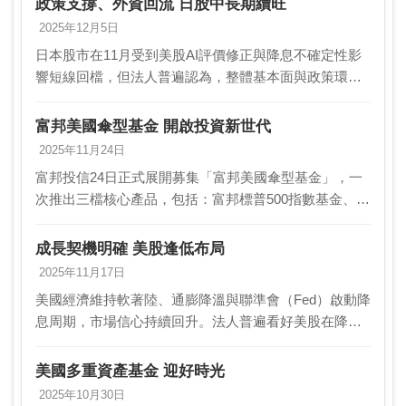
政策支撐、外資回流 日股中長期續旺
顯，…
2025年12月5日
日本股市在11月受到美股AI評價修正與降息不確定性影
響短線回檔，但法人普遍認為，整體基本面與政策環境
仍對日股後市具支撐力。市場預期政策落地、消費信心
改善、外資穩健流入，加上AI、半導體與戰略性產業
富邦美國傘型基金 開啟投資新世代
投…
2025年11月24日
富邦投信24日正式展開募集「富邦美國傘型基金」，一
次推出三檔核心產品，包括：富邦標普500指數基金、富
邦NASDAQ-100指數基金，以及國內唯一追蹤S&P500;
指數且採季配息的ETF—富邦標普5…
成長契機明確 美股逢低布局
2025年11月17日
美國經濟維持軟著陸、通膨降溫與聯準會（Fed）啟動降
息周期，市場信心持續回升。法人普遍看好美股在降息
支撐與AI創新推動下維持中長期上行趨勢，短線需關注
勞動市場降溫與關稅效應對消費的影響，儘管短線波
美國多重資產基金 迎好時光
動…
2025年10月30日