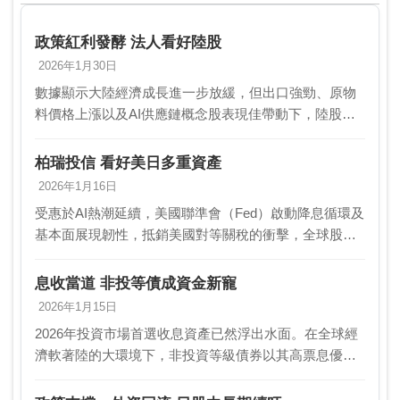
政策紅利發酵 法人看好陸股
2026年1月30日
數據顯示大陸經濟成長進一步放緩，但出口強勁、原物
料價格上漲以及AI供應鏈概念股表現佳帶動下，陸股今
年初以來仍維持上漲格局。法人認為，2026年陸股將延
續「政策托底、結構分化」的格局，短期基本面仍承
柏瑞投信 看好美日多重資產
壓…
2026年1月16日
受惠於AI熱潮延續，美國聯準會（Fed）啟動降息循環及
基本面展現韌性，抵銷美國對等關稅的衝擊，全球股債
市2025年表現出乎預期亮眼。柏瑞投信表示，展望2026
年，隨著AI效應外溢到各產業，企業獲利持…
息收當道 非投等債成資金新寵
2026年1月15日
2026年投資市場首選收息資產已然浮出水面。在全球經
濟軟著陸的大環境下，非投資等級債券以其高票息優
勢，正吸引大量資金進駐。投信法人指出，隨著聯準會
降息循環啟動，非投等債的「收益價值」將會進一步凸