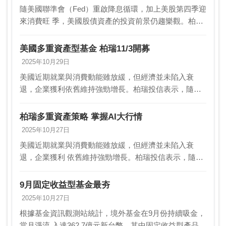
隨美國聯準會（Fed）重啟降息循環，加上美股第四季迎
來消費旺 季，美國股債資產的投資前景仍趨樂觀。柏瑞
投信表示，在多頭行情 欲小不易的環境下，投資上除了
瞄準全球最大經濟體的美國，更要聚 焦未來科技股…
美國多重資產型基金 柏瑞11/3開募
2025年10月29日
美國近期就業與消費動能雖放緩，但經濟並未陷入衰
退，企業獲利依舊維持強勁增長。柏瑞投信表示，隨著
聯準會（Fed）重啟降息循環，加上美股第四季的表現相
對較佳，美國資產前景仍趨樂觀，柏瑞投信建議可採用
柏瑞多重資產策略 掌握AI大行情
柏瑞…
2025年10月27日
美國近期就業與消費動能雖放緩，但經濟並未陷入衰
退，企業獲利 依舊維持強勁增長。柏瑞投信表示，隨著
聯準會（Fed）重啟降息循 環，加上美股第四季的表現
相對較佳，美國資產前景仍趨樂觀，可採 用柏瑞美利
9月固定收益型基金最夯
堅…
2025年10月27日
根據基金資訊觀測站統計，境外基金在9月份持續吸金，
當月淨流 入達362.7億元新台幣。其中固定收益型產品淨