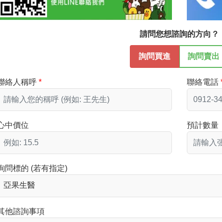
請問您想諮詢的方向？
詢問買進
詢問賣出
聯絡人稱呼
聯絡電話
心中價位
預計數量
詢問標的 (若有指定)
其他諮詢事項