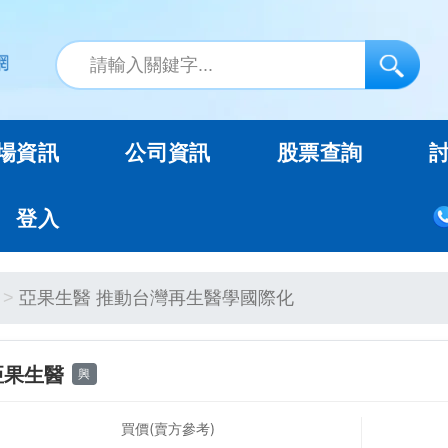
場資訊
公司資訊
股票查詢
登入
亞果生醫 推動台灣再生醫學國際化
亞果生醫
興
買價(賣方參考)