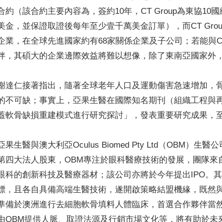
合約（該合約主要內容為，簽約10年，CT Group為東協1
美金，並保證取證後每年至少壹千萬美金訂單），而CT Gro
企業，在全球先進國家約有68家關係企業及子公司；若能與CT
伴，其碩大的企業邊際效益將難以想像，除了東南亞國家外
謝達仁接著指出，隨著全球老年人口及運動傷害急速增加，
的不可缺；事實上，亞果生醫在國際知名期刊（組織工程與
蓋軟骨缺損重建模式進行研究探討」，發表重要研究成果，
亞果生醫與澳大利亞Oculus Biomed Pty Ltd（OBM
第四大法人股東，OBM專注於眼科醫療技術的發展，團隊來
眼科的創新科技及醫療器材；該公司亦將於今年提出IPO。
標，且各自具備高端生醫技術，遂開啟策略結盟機緣，既然與
準備於澳洲進行去細胞軟骨填料人體臨床，首選合作夥伴當然
由OBM提供人脈、取證法源及行銷市場文化等，將有助於未