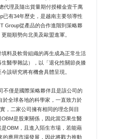
0國總代理及隨出貨量期付授權金壹千萬
up已有34年歷史，是越南主要領導性
 Group從產品的合作進階到策略夥
，更能順勢向北美及歐盟進軍。
骨填料及軟骨組織的再生成為正常生活
再生醫學雜誌），以「退化性關節炎膝
至今該研究將有機會具體呈現。
）生醫公司不僅是國際策略夥伴且是該公司的
自於全球各地的科學家，一直致力於
其實，二家公司擁有相同的理念與目
OBM是股東關係，因此當亞果生醫
是OBM，且進入陌生市場，若能藉
來的應用市場發展，因此將戮力推動