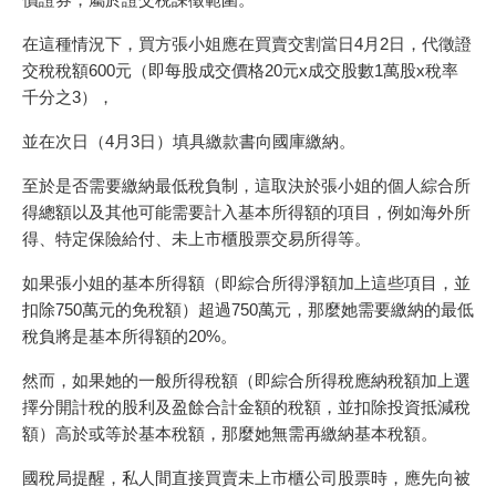
在這種情況下，買方張小姐應在買賣交割當日4月2日，代徵證
交稅稅額600元（即每股成交價格20元x成交股數1萬股x稅率
千分之3），
並在次日（4月3日）填具繳款書向國庫繳納。
至於是否需要繳納最低稅負制，這取決於張小姐的個人綜合所
得總額以及其他可能需要計入基本所得額的項目，例如海外所
得、特定保險給付、未上市櫃股票交易所得等。
如果張小姐的基本所得額（即綜合所得淨額加上這些項目，並
扣除750萬元的免稅額）超過750萬元，那麼她需要繳納的最低
稅負將是基本所得額的20%。
然而，如果她的一般所得稅額（即綜合所得稅應納稅額加上選
擇分開計稅的股利及盈餘合計金額的稅額，並扣除投資抵減稅
額）高於或等於基本稅額，那麼她無需再繳納基本稅額。
國稅局提醒，私人間直接買賣未上市櫃公司股票時，應先向被