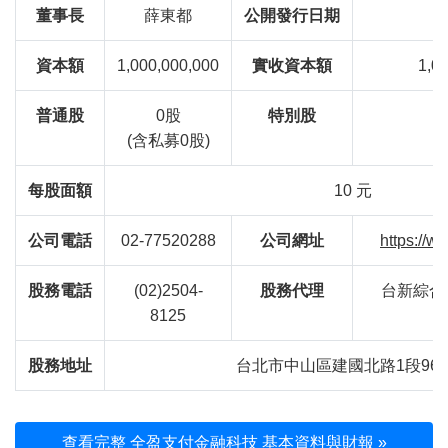
董事長
薛東都
公開發行日期
資本額
1,000,000,000
實收資本額
1,0
普通股
0股
特別股
(含私募0股)
每股面額
10 元
公司電話
02-77520288
公司網址
https://w
股務電話
(02)2504-
股務代理
台新綜合
8125
股務地址
台北市中山區建國北路1段96號
查看完整 全盈支付金融科技 基本資料與財報 »