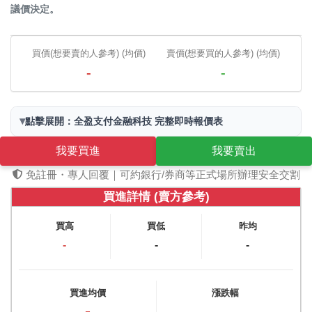
議價決定。
買價(想要賣的人參考) (均價)
賣價(想要買的人參考) (均價)
-
-
▾
點擊展開：全盈支付金融科技 完整即時報價表
我要買進
我要賣出
免註冊・專人回覆｜可約銀行/券商等正式場所辦理安全交割
買進詳情 (賣方參考)
買高
買低
昨均
-
-
-
買進均價
漲跌幅
-
-