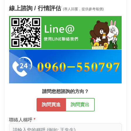
線上諮詢 / 行情評估
(專人回覆，提供參考報價)
請問您想諮詢的方向？
詢問買進
詢問賣出
聯絡人稱呼