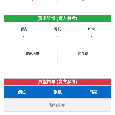
賣出詳情 (買方參考)
賣高
賣低
昨均
-
-
-
賣出均價
漲跌幅
-
-
買盤掛單 (賣方參考)
價位
張數
日期
暫無掛單