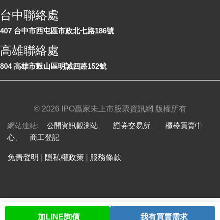
台中聯絡處
407 台中市西屯區市政北七路186號
高雄聯絡處
804 高雄市鼓山區明誠四路152號
©
2026 IPO贏家未上市股票資訊網 版權所有
網站連結:
公開資訊觀測站
、
證券交易所
、
櫃檯買賣中
心
、
商工登記
免責聲明
|
隱私權政策
|
服務條款
加LINE詢價
我有買賣需求
首頁
股票查詢
討論區
與我聯繫
會員中心