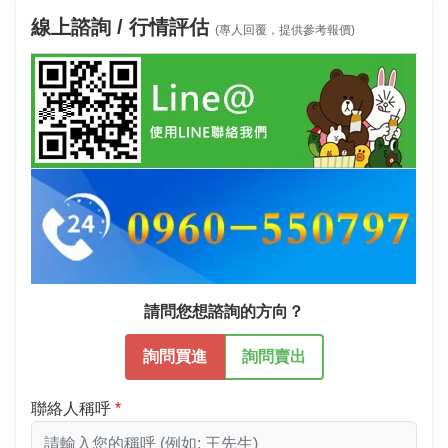
線上諮詢 / 行情評估
(專人回覆，提供參考報價)
請問您想諮詢的方向？
詢問買進
詢問賣出
聯絡人稱呼