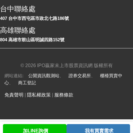
台中聯絡處
407 台中市西屯區市政北七路186號
高雄聯絡處
804 高雄市鼓山區明誠四路152號
©
2026 IPO贏家未上市股票資訊網 版權所有
網站連結:
公開資訊觀測站
、
證券交易所
、
櫃檯買賣中
心
、
商工登記
免責聲明
|
隱私權政策
|
服務條款
加LINE詢價
我有買賣需求
首頁
股票查詢
討論區
與我聯繫
會員中心