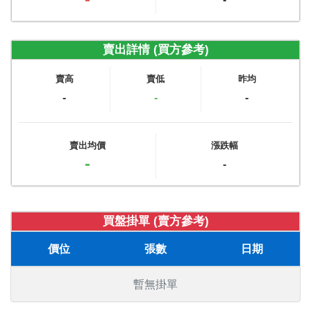
賣出詳情 (買方參考)
賣高
賣低
昨均
-
-
-
賣出均價
漲跌幅
-
-
買盤掛單 (賣方參考)
價位
張數
日期
暫無掛單