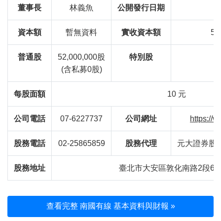
董事長
林義魚
公開發行日期
資本額
暫無資料
實收資本額
52
普通股
52,000,000股
特別股
(含私募0股)
每股面額
10 元
公司電話
07-6227737
公司網址
https://
股務電話
02-25865859
股務代理
元大證券股
股務地址
臺北市大安區敦化南路2段67
查看完整 南國有線 基本資料與財報 »