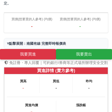
定。
買價(想要賣的人參考) (均價)
賣價(想要買的人參考) (均價)
-
-
▾
點擊展開：南國有線 完整即時報價表
我要買進
我要賣出
免註冊・專人回覆｜可約銀行/券商等正式場所辦理安全交割
買進詳情 (賣方參考)
買高
買低
昨均
-
-
-
買進均價
漲跌幅
-
-