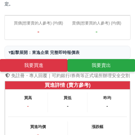
定。
買價(想要賣的人參考) (均價)
賣價(想要買的人參考) (均價)
-
-
▾
點擊展開：東逸企業 完整即時報價表
我要買進
我要賣出
免註冊・專人回覆｜可約銀行/券商等正式場所辦理安全交割
買進詳情 (賣方參考)
買高
買低
昨均
-
-
-
買進均價
漲跌幅
-
-