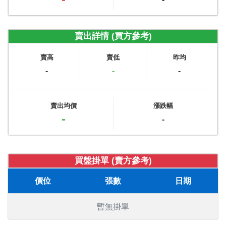
賣出詳情 (買方參考)
賣高
賣低
昨均
-
-
-
賣出均價
漲跌幅
-
-
買盤掛單 (賣方參考)
價位
張數
日期
暫無掛單