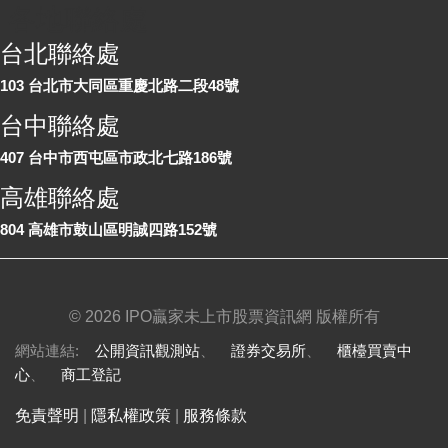
各地聯絡處
台北聯絡處
103 台北市大同區重慶北路二段48號
台中聯絡處
407 台中市西屯區市政北七路186號
高雄聯絡處
804 高雄市鼓山區明誠四路152號
©
2026 IPO贏家未上市股票資訊網 版權所有
網站連結:
公開資訊觀測站
、
證券交易所
、
櫃檯買賣中
心
、
商工登記
免責聲明
|
隱私權政策
|
服務條款