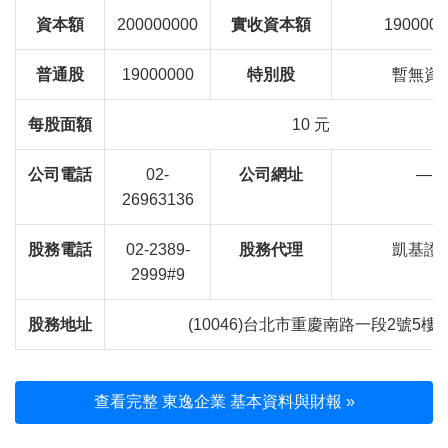
資本額
200000000
實收資本額
1900000
普通股
19000000
特別股
暫無資
每股面額
10 元
公司電話
02-
公司網址
—
26963136
股務電話
02-2389-
股務代理
凱基證
2999#9
股務地址
(10046)台北市重慶南路一段2號5樓
查看完整 東逸企業 基本資料與財報 »