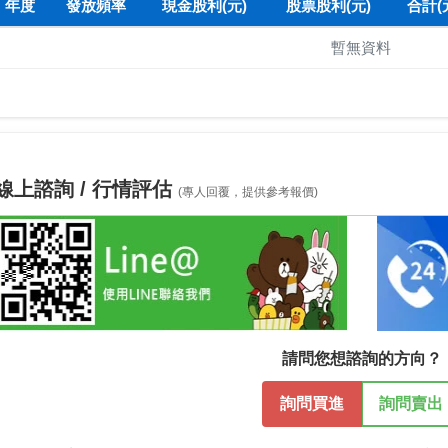
年度
發放頻率
現金股利(元)
股票股利(元)
合計(
暫無資料
線上諮詢 / 行情評估
(專人回覆，提供參考報價)
請問您想諮詢的方向？
詢問買進
詢問賣出