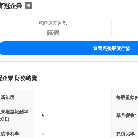
育冠企業
未
買價(賣方參考)
議價
查看完整股價行情
冠企業 財務總覽
最新年度
每股盈餘(E
-
股東權益報酬率
單月營收
-%
ROE)
稅後淨利率
負債比率
-%