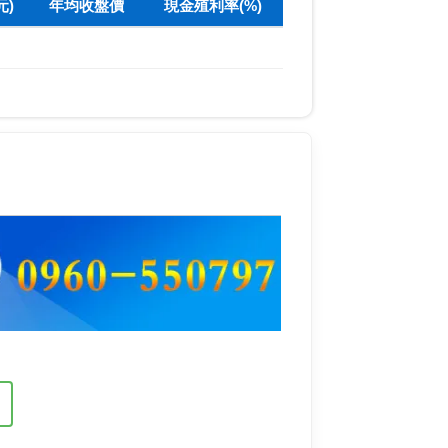
元)
年均收盤價
現金殖利率(%)