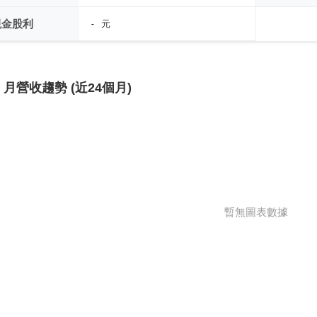
現金股利
- 元
月營收趨勢 (近24個月)
暫無圖表數據