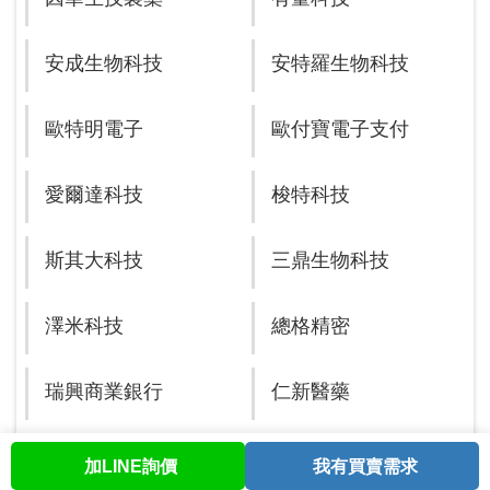
安成生物科技
安特羅生物科技
歐特明電子
歐付寶電子支付
愛爾達科技
梭特科技
斯其大科技
三鼎生物科技
澤米科技
總格精密
瑞興商業銀行
仁新醫藥
榮炭科技
睿生光電
加LINE詢價
我有買賣需求
首頁
股票查詢
討論區
與我聯繫
會員中心