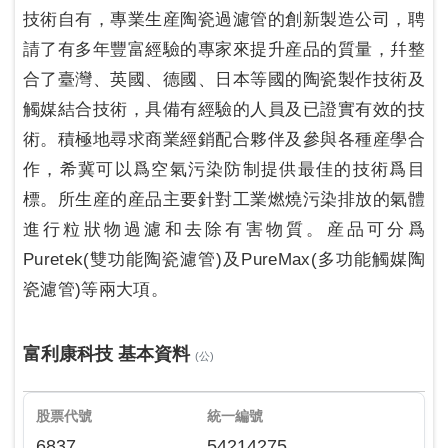
技術自有，專業生産陶瓷過濾管的創新製造公司，聘
請了有多年豐富經驗的專家來提升産品的質量，幷整
合了臺灣、英國、德國、日本等國的陶瓷製作技術及
觸媒結合技術，具備有經驗的人員及已證實有效的技
術。積極地尋求商業經銷配合夥伴及參與各種産學合
作，希冀可以爲空氣污染防制提供最佳的技術爲目
標。所生産的産品主要針對工業燃燒污染排放的氣體
進行粒狀物過濾和去除有害物質。産品可分爲
Puretek(雙功能陶瓷濾管)及PureMax(多功能觸媒陶
瓷濾管)等兩大項。
富利康科技 基本資料
(公)
股票代號
統一編號
6837
54214275