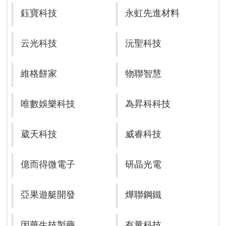
鈺寶科技
永虹先進材料
云光科技
沅聖科技
維格餅家
物聯智慧
唯數娛樂科技
為昇科科技
葳天科技
威睿科技
億而得微電子
研晶光電
亞果遊艇開發
燁聯鋼鐵
因華生技製藥
有量科技