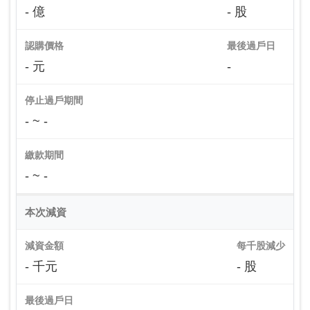
- 億
- 股
認購價格
最後過戶日
- 元
-
停止過戶期間
- ~ -
繳款期間
- ~ -
本次減資
減資金額
每千股減少
- 千元
- 股
最後過戶日