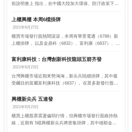
前說明會上 指出，在中國大陸加大環保、防汙政策下，
富利康手中訂單能見度已 到明年，且持續開拓美國、東
南亞市場，預期2022年的營運表現一定 優於…
上櫃興櫃 本周6檔掛牌
2021年9月27日
櫃買市場發行面熱鬧滾滾，本周有華景電通（6788）新
上櫃掛牌， 以及金鼎科（6832）、富利康（6837）、展
達（3447）、千附精密（ 6829）、一元素（6842）等五
檔興櫃尖兵掛牌買賣。上周五…
富利康科技：台灣創新科技龍頭五箭齐發
2021年9月23日
台灣興櫃市場近期來勢洶洶，新尖兵陸續掛牌，其中最
受矚目的當屬富利康科技（6837）。在眾多新發行股票
中，富利康科技以每股62元的掛牌價，預計將在下周二
（29日）與金鼎科技（6832）、千附精密（68…
興櫃新尖兵 五連發
2021年9月23日
櫃買上櫃股票震盪偏弱行情，但興櫃市場發行面維持熱
絡，近期有 5檔興櫃新尖兵將密集掛牌，其中雄順金屬
（2073）今（23）日以每 股32元掛牌，下周二（29日）