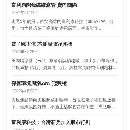
富利康陶瓷纖維濾管 賣向國際
2022年8月11日
走過9年歲月，位於高雄的富利康科技（6837-TW）公
司，致力於環保工業廢氣應用層面，生產製造
「FLKCAT陶瓷纖維濾管」與「FLKCAT觸媒陶瓷纖維濾
管」，開創出綠能藍海全球市場。富利康科技公司董…
電子躍主流 芯測周漲冠興櫃
2022年5月28日
美國聯準會（Fed）鷹派論調稍趨緩，加上新台幣走強，
台股重拾 信心、周線連二紅。興櫃本周轉由個別題材股
表現，記憶體測試與修 復廠芯測（6786）狂飆近五成，
亞洲教育（6764）、源大環能（663 9…
傑智環境周漲29% 冠興櫃
2022年4月22日
美股焦點轉向美股超級財報周，台股在電子權值股止穩
下，短線氛圍好轉，不過上檔解套賣壓仍重，導致昨
（21）日下半場加權指數由紅翻黑。不過，本周以來興
櫃市場前12強交出雙位數漲幅，表現亮眼，其中，傑智
富利康科技：台灣新兵加入股市行列
環境…