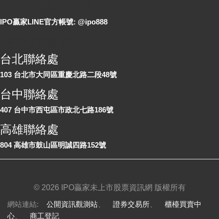
LINE 線上詢問
IPO贏家LINE官方帳號: @ipo888
各地聯絡處
台北聯絡處
103 台北市大同區重慶北路二段48號
台中聯絡處
407 台中市西屯區市政北七路186號
高雄聯絡處
804 高雄市鼓山區明誠四路152號
©
2026 IPO贏家未上市股票資訊網 版權所有
網站連結:
公開資訊觀測站
、
證券交易所
、
櫃檯買賣中
心
、
商工登記