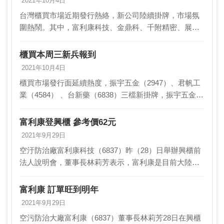
2021年10月4日
台灣櫃買市場近期發行熱絡，新公司陸續掛牌，市場氛
圍熱鬧。其中，富利康科技、金鼎科、千附精密、展
達、一元素等五家公司上周已經掛牌興櫃，本周又有振
宇五金、君帆工業、台新藥三檔新公司陸續掛牌，市場
櫃買本周三新兵報到
熱度持續…
2021年10月4日
櫃買市場發行面延續熱度，振宇五金（2947）、君帆工
業（4584） 、台新藥（6838）三檔新掛牌，振宇五金6
日每股80元新上櫃，君帆 及台新藥兩家公司則是分別在
5、7日各以68元及32元掛牌興櫃。…
富利康登興櫃 參考價62元
2021年9月29日
空汙防治廠富利康科技（6837）昨（28）日舉辦興櫃前
法人說明會，董事長林莉芳表示，富利康是目前大陸市
占第一的陶瓷纖維濾管製造廠，獨家奈米技術以及特殊
效果處理，可有效解決因焚燒垃圾而造成的戴奧辛。
富利康 訂單旺到明年
富…
2021年9月29日
空污防治大廠富利康（6837）董事長林莉芳28日在興櫃