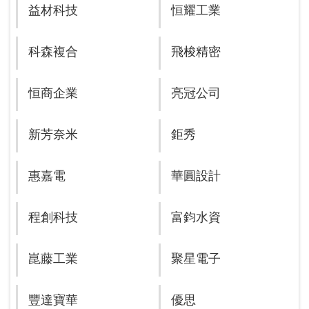
益材科技
恒耀工業
科森複合
飛梭精密
恒商企業
亮冠公司
新芳奈米
鉅秀
惠嘉電
華圓設計
程創科技
富鈞水資
崑藤工業
聚星電子
豐達寶華
優思