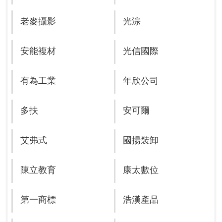
老麥攝影
光淙
安能複材
光信國際
有為工業
年欣公司
多扶
安可爾
艾弗式
國揚裝卸
陳立教育
康太數位
第一商標
浩漢產品