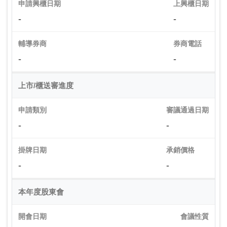
申請興櫃日期
上興櫃日期
-
-
輔導券商
券商電話
-
-
上市/櫃送審進度
申請類別
審議通過日期
-
-
掛牌日期
承銷價格
-
-
本年度股東會
開會日期
會議性質