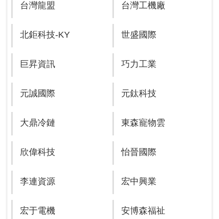
台灣龍盟
台灣工機廠
北鉅科技-KY
世盛國際
巨昇資訊
巧力工業
元誠國際
元鈦科技
大鼎冷鏈
東森寵物雲
欣偉科技
怡晉國際
李連資源
宏中興業
宏于電機
安博森福祉