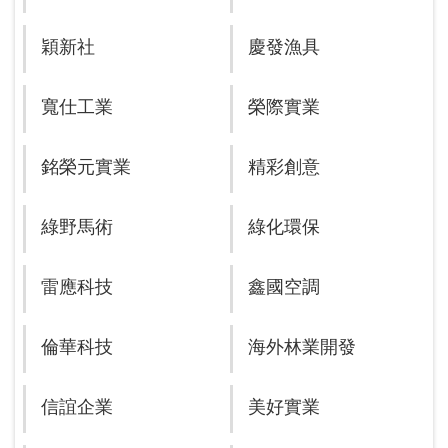
穎新社
慶發漁具
寬仕工業
榮際實業
銘榮元實業
精彩創意
綠野馬術
綠化環保
雷應科技
鑫國空調
倫華科技
海外林業開發
信誼企業
美好實業