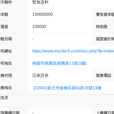
電子郵件
暫無資料
資本額
150000000
實收資本
普通股
100000
特別股
解散日期
-
簽證會計
公司網址
https://www.mocitech.com/moci.php?fp=inde
公司地址
桃園市桃園區經國路11號(1樓)
股務代理
亞東證券
股務電話
股務地址
(22041)新北市板橋區新站路16號13樓
櫃進度
申請興櫃日期
-
上興櫃日