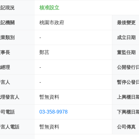
登記現況
核准設立
登記機關
桃園市政府
最後變更
產業類別
-
成立日期
董事長
鄭莒
董監任期
總經理
-
公開發行
發言人
-
暫停公發
代理發言人
暫無資料
上興櫃日
公司電話
03-358-9978
下興櫃日
發言人電話
暫無資料
公司傳真