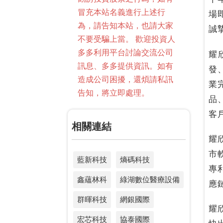
冒充本站名義進行上述行
場
為，請告知本站，也請大家
誠
不要受騙上當。 歡迎投資人
多多利用平台討論交流公司
耀
訊息、多多提供資訊。如有
發
造成公司困擾，還煩請私訊
業
告知，將立即處理。
品
客
相關連結
耀
市
藍新科技
熵碼科技
專
鑫蘊林科
綠湖數位醫療設備
應
群暉科技
網銀國際
耀
宏芯科技
協泰國際