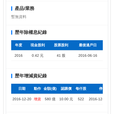
產品/業務
暫無資料
歷年除權息紀錄
年度
現金股利
股票股利
最後過戶日
2016
0.42 元
41 股
2016-06-16
歷年增減資紀錄
日期
動作
金額(億)
認購價
每仟股
停止過戶
2016-12-20
增資
580 億
10.00 元
522
2016-12-21 ~ 