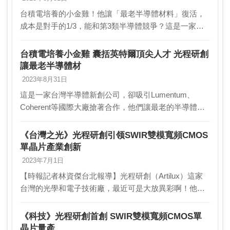
台積電培養的小金雞！他讓「最老半導體材料」復活，
成本是對手的1/3，能和第3類半導體競爭？這是一家台
灣半導體新創公司，卻吸引Lumentum、Coherent等國際
大廠搶著合作，他們讓最老的半導體材…
台積電培養小金雞 囊括英特爾頂尖人才 光程研創
讓最老半導體材
2023年8月31日
這是一家台灣半導體新創公司，卻吸引Lumentum、
Coherent等國際大廠搶著合作，他們讓最老的半導體材
料「鍺」復活，變成足以和第3類半導體競爭的全新平
台。文／林宏達鍺，是最老的半導體材料。根據…
《台灣之光》光程研創引领SWIR雙模寬頻CMOS
單晶片產業創新
2023年7月1日
【時報記者林資傑台北報導】光程研創（Artilux）這家
台灣的光學和電子技術廠，最近可是大放異彩啊！他們
研發的短波紅外光（SWIR）雙模寬頻CMOS單晶片，已
經完成驗證，還在台積電的幫助下量產上市了…
《科技》光程研創首創 SWIR雙模寬頻CMOS單
晶片量產