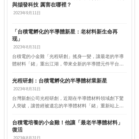
與擷發科技 厲害在哪裡？
2023年9月11日
「台積電孵化的半導體新星：老材料新生命再
现」
2023年8月31日
台積電的小金雞「光程研創」搖身一變，讓最老的半導
體材料「鍺」重出江湖，帶來全新的半導體元件平台。
這家台灣新創公司不僅成功吸引Lumentum、Coherent等
國際大廠搶著合作，還讓鍺成為足以與第3…
光程研創：台積電孵化的半導體材業新星
2023年8月31日
台灣新創公司光程研創，近期在半導體材料領域創下驚
人突破，讓曾經被遺忘的半導體材料「鍺」重新站上舞
台，成為競爭第3類半導體的重要平台。這家新創公司不
僅吸引了台積電等重量級企業的關注，還與Lumentu…
台積電培養的小金雞！他讓「最老半導體材料」
復活
2023年8月31日