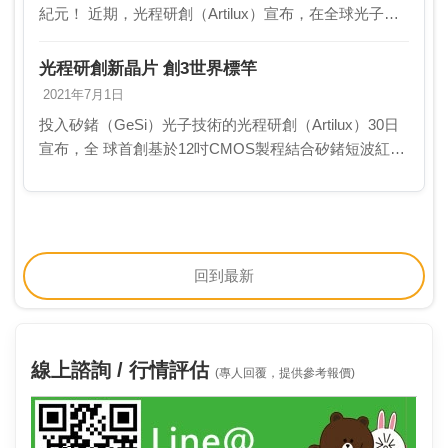
紀元！ 近期，光程研創（Artilux）宣布，在全球光子技
術領域中，成功打造了三項創新技術，不僅解決了傳統
製程的種種限制，更寫下了三個世界第一的標竿。…
光程研創新晶片 創3世界標竿
2021年7月1日
投入矽鍺（GeSi）光子技術的光程研創（Artilux）30日
宣布，全 球首創基於12吋CMOS製程結合矽鍺短波紅外
線（Shortwave Infrare d，SWIR）雙模（2D／3D）感知
技術單…
回到最新
線上諮詢 / 行情評估
(專人回覆，提供參考報價)