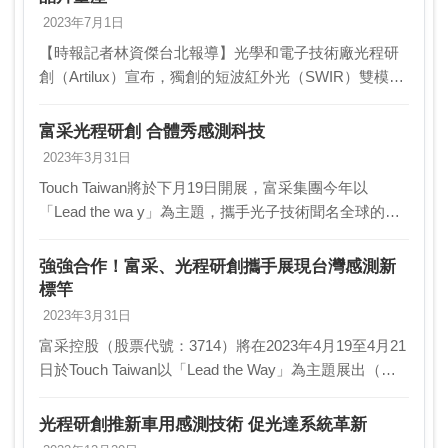
2023年7月1日
【時報記者林資傑台北報導】光學和電子技術廠光程研
創（Artilux）宣布，獨創的短波紅外光（SWIR）雙模寬
頻CMOS單晶片已完成驗證、並在台積電導入量產上
市，可望開啟SWIR 3D影像發展新局。而…
富采光程研創 合體秀感測科技
2023年3月31日
Touch Taiwan將於下月19日開展，富采集團今年以
「Lead the wa y」為主題，攜手光子技術聞名全球的
CMOS SWIR（Short-wave Infr ared）光學感測技術領
導夥…
強強合作！富采、光程研創攜手展現台灣感測新
標竿
2023年3月31日
富采控股（股票代號：3714）將在2023年4月19至4月21
日於Touch Taiwan以「Lead the Way」為主題展出（攤
位號：M701），此次與以獨創鍺矽(GeSi，
Germanium…
光程研創推新車用感測技術 促光達系統革新