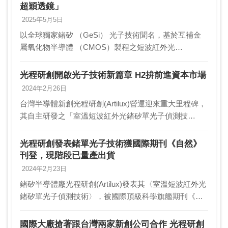
超穎透鏡」
2025年5月5日
以全球獨家鍺矽 （GeSi） 光子技術聞名，基於互補金
屬氧化物半導體 （CMOS）製程之短波紅外光
（SWIR）光感測、光成像與光通訊技術領導者光程研創
（Artilux），於今（5）日攜手采鈺科技（T…
光程研創開啟光子技術新篇章 H2拚前進資本市場
2024年2月26日
台灣半導體新創光程研創(Artilux)營運迎來重大里程碑，
其自主研發之「室溫短波紅外光鍺矽單光子偵測技
術」，近期登上國際頂級期刊《自然》(Nature)，為台灣
自1974年確立扶植半導體為產業重點…
光程研創發表鍺單光子技術獲國際期刊《自然》
刊登，現階段已量產出貨
2024年2月23日
鍺矽半導體廠光程研創(Artilux)發表其〈室溫短波紅外光
鍺矽單光子偵測技術〉，被國際頂級科學旗艦期刊《自
然》（Nature）刊登，為台灣半世紀以來首度有單一機
構自主開發全新技術平台而能獲《自然》…
國際大廠搶著跟台灣兩家新創公司合作 光程研創