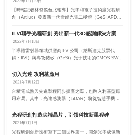
2022年12月20日
【時報記者林資傑台北報導】光學和電子技術廠光程研
創（Artilux）發表新一代雪崩光電二極體（GeSi APD）
3D圖像感測技術，以獨特的高增益、低暗流特性及成熟
CMOS製程，藉由搭配光學相控陣列（…
II-VI聯手光程研創 秀出新一代3D感測解決方案
2022年7月18日
半導體雷射器領域供應商II-VI公司（納斯達克股票代
碼：IIVI）與專攻鍺矽（GeSi）光子技術的CMOS SWIR
光學感測廠光程研創Artilux在18日聯合宣布展示新一代
3D感測攝影機，提供更寬…
切入光達 攻利基應用
2021年7月12日
台積電成熟與先進製程同步擴產之際，也跨入利基型應
用布局。其中，光達感測器（LiDAR）將從智慧手機應
用逐步走到自駕車市場，成為受到關注的新技術，但過
去一直以砷化鎵產業鏈為主，近期台積電打破這項傳
光程研創打造尖端晶片，引领科技新里程碑
統，…
2021年7月1日
光程研創創新技術寫下三個世界第一，開創光學成像新