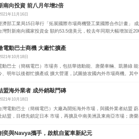
新南向投資 前八月年增2倍
2021年11月16日
經濟部工業局15日舉行「拓展國際市場商機暨工業國際合作計畫」 成
台灣對新南向國家投資金 額約53.5億美元，較去年同期大幅增加近2
搶電動巴士商機 大廠忙擴產
2021年10月18日
電動巴士（簡稱電巴）市場夯，包括華德動能、唐榮車輛、凱勝綠 
今、明年以後都忙擴產或 擴大營運，試圖搶攻國內外市場商機。其中
結盟海外業者 成外銷敲門磚
2021年10月18日
台灣電動巴士（簡稱電巴）大廠為開拓海外市場，與國外業者結盟 
社結盟，目標先鎖定日本 市場，再擴及中南美洲及東南亞市場；唐榮
創奕與Navya攜手，啟航自駕車新紀元