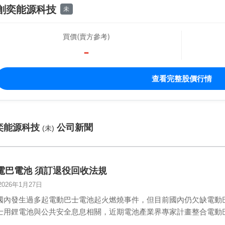
創奕能源科技
未
買價(賣方參考)
-
查看完整股價行情
奕能源科技
公司新聞
(未)
電巴電池 須訂退役回收法規
2026年1月27日
國內發生過多起電動巴士電池起火燃燒事件，但目前國內仍欠缺電動
士用鋰電池與公共安全息息相關，近期電池產業界專家計畫整合電動
役…