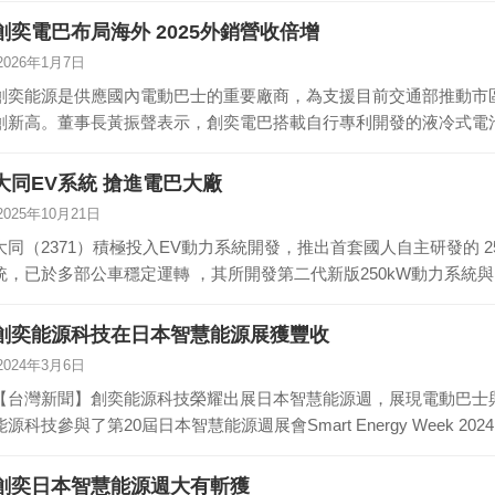
創奕電巴布局海外 2025外銷營收倍增
2026年1月7日
創奕能源是供應國內電動巴士的重要廠商，為支援目前交通部推動市區
創新高。董事長黃振聲表示，創奕電巴搭載自行專利開發的液冷式電池
大同EV系統 搶進電巴大廠
2025年10月21日
大同（2371）積極投入EV動力系統開發，推出首套國人自主研發的 
統，已於多部公車穩定運轉 ，其所開發第二代新版250kW動力系統
創奕能源科技在日本智慧能源展獲豐收
2024年3月6日
【台灣新聞】創奕能源科技榮耀出展日本智慧能源週，展現電動巴士與
能源科技參與了第20屆日本智慧能源週展會Smart Energy Week 2
創奕日本智慧能源週大有斬獲