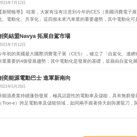
2021年7月12日
【新聞報導】 哇塞，大家有沒有注意到今年的CES（美國消費電子
化、電動化、共享化」這四個未來汽車業的重要趨勢，其中電動化可
新…
創奕結盟Navya 拓展自駕市場
2021年7月12日
今年初的美國最大國際消費電子展（CES），確立了「自駕化、連網
車業重要的4個發展趨勢；其中電動化是發展的基礎，並藉由自駕化展
創奕能源電動巴士 進軍新南向
2021年5月29日
新能源產業持續蓬勃發展，極具話題性的電動車及儲能，具有無窮發
（Tron-e）跨足電動車及儲能領域，如同兩手握著倚天劍與屠龍刀