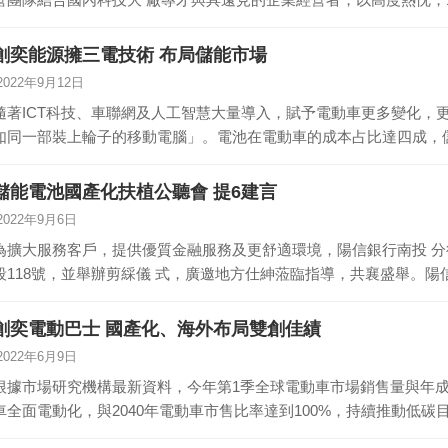
創奕能源擁三電技術 布局儲能市場
2022年9月12日
隨著ICT科技、車聯網及人工智慧大量導入，賦予電動車更多變化，
如同一部裝上輪子的移動電腦」。電池在電動車的成本占比達四成，
高…
儲能電池國產化扶植公聽會 提6建言
2022年9月6日
為擴大服務客戶，提供優質金融服務及更舒適環境，陽信銀行南投 分
段118號，並舉辦剪綵儀 式，廣邀地方仕紳蒞臨指導，共襄盛舉。陽
創奕電動巴士 國產化、海外布局雙創佳績
2022年6月9日
根據市場研究機構最新資料，今年第1季全球電動車市場銷售量與年成
車全面電動化，與2040年電動車市售比率達到100%，持續推動低