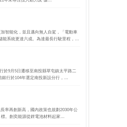
更加智能化，並且邁向無人自駕，「電動車
儲能系統更達六成。為達最長行駛里程，
行於9月5日遷移至南投縣草屯鎮太平路二
信銀行於104年選定南投新設分行，…
長率再創新高，國內政策也規劃2030年公
碳目標。創奕能源從鋰電池材料起家…