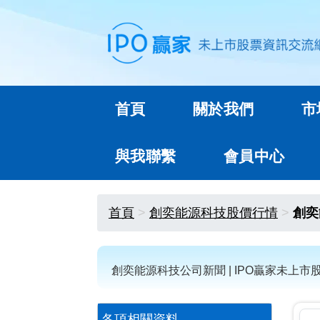
首頁
關於我們
市
與我聯繫
會員中心
首頁
創奕能源科技股價行情
創奕
創奕能源科技公司新聞 | IPO贏家未上市
各項相關資料