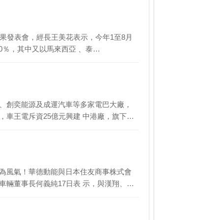
果發表會，經長王美花表示，今年1至8月
00％，其中又以馬來西亞 、泰…
能、創奕能源及成運汽車等多家電巴大廠，
，車王電斥資25億元興建 中港廠，旗下…
蔚為風氣！華德動能與日本住友商事株式會
車輛董事長何義純17日表 示，與漢翔、…