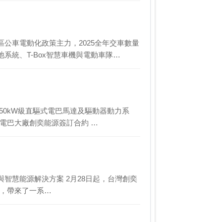
公車電動化政策主力，2025全年交車數量
系統、T-Box智慧車機與電動車隊…
250kW級直驅式電巴馬達及驅動器動力系
與電巴大廠創奕能源簽訂合約 …
智慧能源解決方案 2月28日起，台灣創奕
024，帶來了一系…