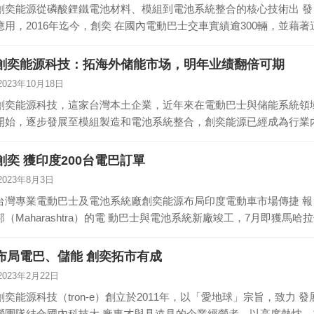
創奕能源從磷酸鋰鐵電池材料、模組到電池系統整合的核心技術出 
應用，2016年迄今，創奕 在國內電動巴士交車實績逾300輛，並藉著
創奕能源科技：拓海外储能市场，明年业绩翻倍可期
2023年10月18日
創奕能源科技，這家台灣本土企業，近年來在電動巴士與储能系統領
開始，逐步發展至模組製造和電池系統整合，創奕能源已經成為行業內
創奕 獲印度200台電巴訂單
2023年8月3日
台灣專業電動巴士及電池系統廠創奕能源布局印度電動車市場傳捷 報；
邦（Maharashtra）的電 動巴士與電池系統新廠竣工，7月即獲馬
布局電巴、儲能 創奕拓市有成
2023年2月22日
創奕能源科技（tron-e）創立於2011年，以「愛地球」宗旨，致力
營團隊結合國內科技大 廠專才與具遠見的企業經營者，以高度熱忱，1