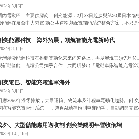
2024年3月6日
國內電動巴士主要供應商－創奕能源，2月28日起參與第20屆日本 智慧能源週展
奕能源在展會中大秀電 動公共運輸與綠電儲能系統整合方案，不只
創奕能源科技：海外拓展，領航智能充電新時代
2024年3月1日
台灣創奕能源科技在推動電動化未來的道路上，再度展現其領先地位。
與新動智能、充壩公司攜手合作，共同研發出「電動車隊智能充電管
創奕電巴、智能充電進軍海外
2024年3月1日
因應2050年淨零排放，大眾運輸、物流車及計程車電動化趨勢。創 
車隊智能充電管理系統」 ，透過AI精準預測車隊能耗，自動調節充電
海外、大型儲能應用邁收割 創奕樂觀明年營收倍增
2023年10月18日