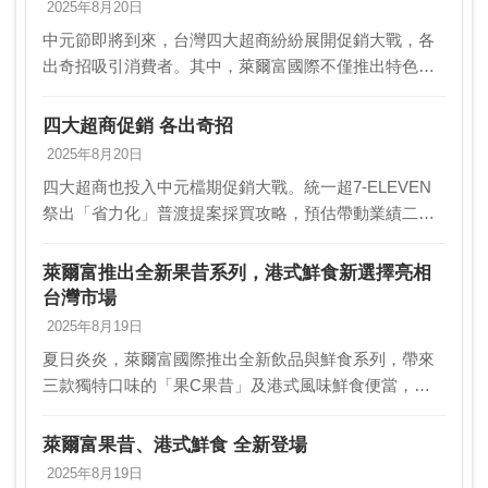
2025年8月20日
中元節即將到來，台灣四大超商紛紛展開促銷大戰，各
出奇招吸引消費者。其中，萊爾富國際不僅推出特色福
箱搶市，更以「好運蓮下去」普渡袋為主打，展現其對
市場的深入洞察與創新思維。 萊爾富國際集結了多款獨
四大超商促銷 各出奇招
家普…
2025年8月20日
四大超商也投入中元檔期促銷大戰。統一超7-ELEVEN
祭出「省力化」普渡提案採買攻略，預估帶動業績二
成；全家、萊爾富也推出特色福箱搶市，大幅提升買
氣。7-ELEVEN集結逾百款商品祭出「省力化」普渡…
萊爾富推出全新果昔系列，港式鮮食新選擇亮相
台灣市場
2025年8月19日
夏日炎炎，萊爾富國際推出全新飲品與鮮食系列，帶來
三款獨特口味的「果C果昔」及港式風味鮮食便當，為
消費者帶來清新滋味。這次新品以滿足消費者需求為出
發點，結合雙主軸產品策略，並配合限時優惠活動，預
萊爾富果昔、港式鮮食 全新登場
計在夏…
2025年8月19日