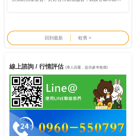
府，推動涵蓋孩童健康、動物保育與學童營養照顧的行
動計畫三大公益主題，透過全台1,700家門市提供的發票
捐…
回到最新
較舊 >
線上諮詢 / 行情評估
(專人回覆，提供參考報價)