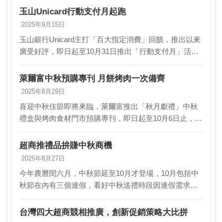
望帶動中秋相關業績成長一成以上。另外，萊爾富…
玉山Unicard行動支付月起跑
2025年9月15日
玉山銀行Unicard主打「百大指定消費」回饋，推出以來
廣受好評，即日起至10月31日推出「行動支付月」活
動，只要透過玉山Wallet領取優惠並使用玉山Unicard綁
定全支付、玉山電子支付及悠遊付…
萊爾富中秋預購專刊 月餅烤肉一次備齊
2025年8月29日
喜迎中秋佳節即將來臨，萊爾富推出「秋月獻禮」中秋
禮盒與烤肉食材門市預購專刊，即日起至10月6日止，嚴
選多款人氣名店月餅、頂級肉品與鮮美海產，讓消費者
一次備齊佳節所需，看好整體中秋預購業績表現，預估
超商推禮品拚賺中秋商機
整…
2025年8月27日
今年農曆閏六月，中秋節延至10月才登場，10月包括中
秋節在內有三個連假，看好中秋送禮時段因連假需求，
無論是糕餅、水果禮盒還 是生鮮烤肉禮盒，各家超商業
均備足貨源；超商龍頭7-ELEVEN更是自6月起…
台灣四大超商競相推廣，創新促銷策略大比拼