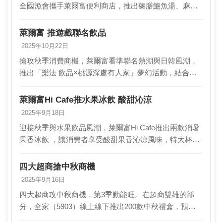
全國漁會攜手萊爾富便利商店，推出藥膳鱸魚湯、麻油
鱸魚湯與澎湖海菜魚丸湯等3款加熱即食新品。即日起於
全台1,700家萊爾富門市上架，主打購買、加熱、即食…
萊爾富 推遊戲聯名飲品
2025年10月22日
搶攻秋季消費商機，萊爾富看準聯名熱潮與日韓風潮，
推出「樂法 飲品×桃源深處有人家」夢幻活動，結合遊
戲、飲品與虛寶抽獎三大 亮點，並同步引進多款日韓熱
銷民生商品。即日起至10月28日止，聯名活動開跑並…
萊爾富Hi Cafe推水果冰飲 酸甜沁涼
2025年9月18日
迎接秋季與水果飲品風潮，萊爾富Hi Cafe推出兩款消暑
果香冰飲 ，讓消費者享受酸甜果香沁涼風味，特大杯檸
檬焙烏龍冰茶選用厚實 焙烏龍茶底，搭配清新檸檬，入
口酸甜爽口、茶韻回甘；特大杯柳橙 氣泡美式…
四大超商搶中秋商機
2025年9月16日
四大超商攻中秋商機，第3季動能旺。在超商雙雄的部
分，全家（5903）線上線下推出200款中秋禮盒，預購
開賣月餘即創下破億元業績；統一超集結300款品項，可