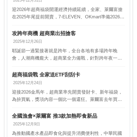
2025年12月31日
迎2026年超商福袋開運經濟持續延續，全家、萊爾富搶
在2025年尾提前開賣，7-ELEVEN、OKmart準備2026元
月上架。其中，7-ELEVEN第一波開春福袋以門市現貨
IP福袋、歡樂包及OPE…
攻跨年商機 超商業出招搶客
2025年12月26日
耶誕節一過緊接著就是跨年，全台各地有多場跨年晚
會，人潮商機龐大，超商業全力備戰，針對跨年夜一級
熱區，周邊逾千家超商店規劃擴增2∼5倍人力、設備與
商品備貨迎客，統一超商更派出行動購物車集結關企品
超商福袋戰 全家送ETF刮刮卡
牌現烤…
2025年12月24日
迎接2026金馬年，超商業率先開賣發財卡、新年福袋，
為拚買氣，獎項內容一個比一個還狂。萊爾富去年買福
袋可抽台積電股票造成轟動，今年不僅將台積電股票加
碼至5張，還有二個輝達股票500股的名額；全家便利…
全國漁會×萊爾富 推3款加熱即食新品
2025年12月9日
為推動國產水產品即食化與提升消費便利性，中華民國