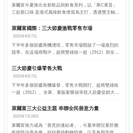
萊爾富今夏推出全新飲品與鮮食系列，以「果C果昔」
三款新口味 及港式風味鮮食便當為主打，透過雙主軸產
品策略滿足消費者需求， 並搭配限時優惠活動，期望在
炎炎夏日帶動市場熱潮。果C果昔此次新品延續特色，
萊爾富國際：三大節慶激戰零售市場
推…
2025年8月7日
下半年多個節慶商機湧現，零售市場開啟了一場激烈的
競爭。在這場商戰中，超商雙雄統一超（2912）與全
家，以及量販家樂福等業者紛紛投入節慶促銷活動，爭
奪消費者的目光。今年上半年，由於關稅及匯率波動的
三大節慶引爆零售大戰
不確…
2025年8月7日
下半年多個節慶商機爆發，零售大戰開打。超商雙雄統
一超（2912）、全家、量販家樂福等投入節慶促銷大
戰。今年來消費市場受到關稅及匯率波動的不確定性影
響，根據經濟部統計處指出，今年上半年零售業營業額
萊爾富三大公益主題 串聯全民善意力量
為2…
2025年7月28日
萊爾富致力成為「善意的連結者」，今夏串聯兒童肝膽
疾病防治基金會、好好善待動物協會，以及各縣市政