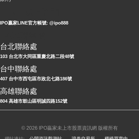
LINE 線上詢問
IPO贏家LINE官方帳號: @ipo888
各地聯絡處
台北聯絡處
103 台北市大同區重慶北路二段48號
台中聯絡處
407 台中市西屯區市政北七路186號
高雄聯絡處
804 高雄市鼓山區明誠四路152號
©
2026 IPO贏家未上市股票資訊網 版權所有
網站連結:
公開資訊觀測站
、
證券交易所
、
櫃檯買賣中