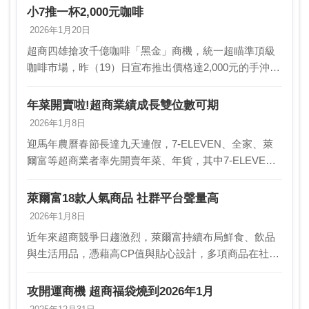
小7推一杯2,000元咖啡
2026年1月20日
超商四雄搶攻千億咖啡「黑金」商機，統一超瞄準頂級
咖啡市場，昨（19）日宣布推出價格達2,000元的手沖咖
啡，打破自家先前推出的單杯咖啡手沖價800元紀錄，再
創超商咖啡最高價。統一超表示，這是為了突破…
年菜開賣啦!超商業績成長雙位數可期
2026年1月8日
迎馬年農曆春節長達九天連假，7-ELEVEN、全家、萊
爾富等超商業者率先開賣年菜、年貨，其中7-ELEVEN
全台逾7,200間門市進一步串聯「預購誌」與線上i預購／
i划算平台，集結年菜、年貨、伴手禮…
萊爾富18款人氣商品 社群平台聲量高
2026年1月8日
近年來超商競爭日趨激烈，萊爾富持續布局鮮食、飲品
與生活用品，憑藉高CP值與貼心設計，多項商品在社群
平台累積高度討論聲量，成為「一買成主顧」的口碑商
品。綜合網友討論熱度與高回購，精選出18款人氣商品
攻開運商機 超商福袋燒到2026年1月
近…