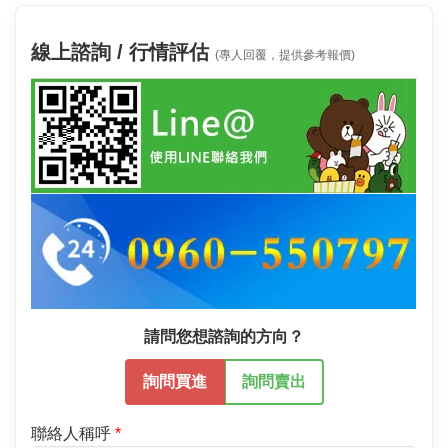
線上諮詢 / 行情評估
(專人回覆，提供參考報價)
請問您想諮詢的方向？
詢問買進
詢問賣出
聯絡人稱呼