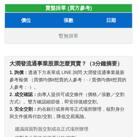
賣盤掛單 (買方參考)
價位
張數
日期
暫無掛單
大潤發流通事業股票怎麼買賣？（3分鐘摘要）
1. 詢價：
透過下方表單或 LINE 詢問 大潤發流通事業最新
參考報價 （買價均價#想賣的人參考：
-
/ 賣價均價#想買的
人參考：
-
）。
2. 成交確認：
由專人提供可成交條件（價格／張數／交割
方式）。雙方確認細節後，即安排後續交割。
3. 安全交割：
約在銀行或券商等正式場所辦理，核對身分
與文件後再付款/交割，降低交易風險。
建議採面對面交割或在正式場所辦理