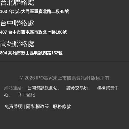
台北聯絡處
103 台北市大同區重慶北路二段48號
台中聯絡處
407 台中市西屯區市政北七路186號
高雄聯絡處
804 高雄市鼓山區明誠四路152號
©
2026 IPO贏家未上市股票資訊網 版權所有
網站連結:
公開資訊觀測站
、
證券交易所
、
櫃檯買賣中
心
、
商工登記
免責聲明
|
隱私權政策
|
服務條款