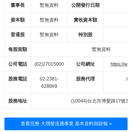
董事長
暫無資料
公開發行日期
資本額
暫無資料
實收資本額
普通股
暫無資料
特別股
每股面額
暫無資料
公司電話
(02)27015900
公司網址
https://ww
股務電話
02-2381-
股務代理
永
6288#9
股務地址
(10044)台北市博愛路17號3
查看完整 大潤發流通事業 基本資料與財報 »