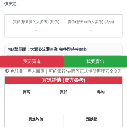
價決定。
買價(想要賣的人參考) (均價)
賣價(想要買的人參考) (均價)
-
-
▾
點擊展開：大潤發流通事業 完整即時報價表
我要買進
我要賣出
免註冊・專人回覆｜可約銀行/券商等正式場所辦理安全交割
買進詳情 (賣方參考)
買高
買低
昨均
-
-
-
買進均價
漲跌幅
-
-