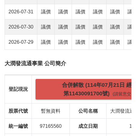
2026-07-31
議價
議價
議價
議價
議價
議
2026-07-30
議價
議價
議價
議價
議價
議
2026-07-29
議價
議價
議價
議價
議價
議
大潤發流通事業 公司簡介
合併解散 (114年07月21日 經
登記現況
第11430091700號)
(請留意交易
股票代號
暫無資料
公司名稱
大潤發流通
統一編號
97165560
成立日期
19