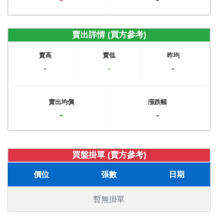
賣出詳情 (買方參考)
賣高
賣低
昨均
-
-
-
賣出均價
漲跌幅
-
-
買盤掛單 (賣方參考)
價位
張數
日期
暫無掛單