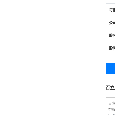
每
公
股
股
百立
百
范