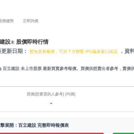
股價趨勢
立即詢價
建設
股價即時行情
未
料更新日期：
．資料
暫無更新報價，可於下方聯繫 IPO贏家窗口確認
）
為
百立建設 未上市股票
最新買賣參考報價。買價供想賣出者參考，賣價
。
買價(想要賣的人參考) (均價)
-
點擊展開：百立建設 完整即時報價表