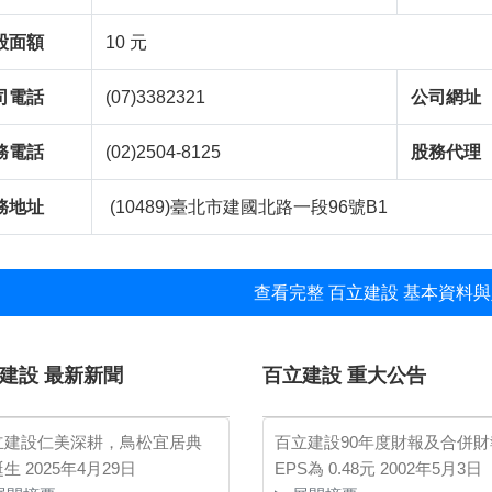
股面額
10 元
司電話
(07)3382321
公司網址
務電話
(02)2504-8125
股務代理
務地址
(10489)臺北市建國北路一段96號B1
查看完整 百立建設 基本資料與
建設 最新新聞
百立建設 重大公告
立建設仁美深耕，鳥松宜居典
百立建設90年度財報及合併財
誕生
2025年4月29日
EPS為 0.48元
2002年5月3日