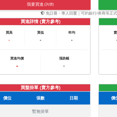
我要買進
(詢價)
免註冊・專人回覆｜可約銀行/券商等正
買進詳情 (賣方參考)
買高
買低
昨均
-
-
-
買進均價
漲跌幅
-
-
買盤掛單 (賣方參考)
價位
張數
日期
價
暫無掛單