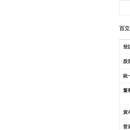
百立
登
股
統
董
資
普