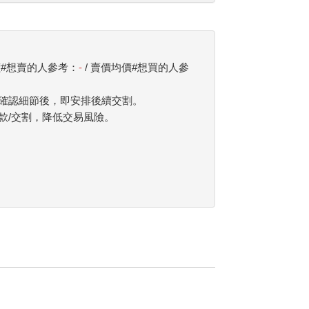
價#想賣的人參考：
-
/ 賣價均價#想買的人參
確認細節後，即安排後續交割。
款/交割，降低交易風險。