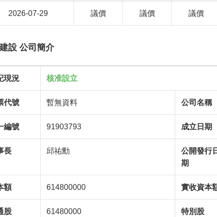
2026-07-29
議價
議價
議價
建設 公司簡介
記現況
核准設立
票代號
暫無資料
公司名稱
一編號
91903793
成立日期
事長
邱祐勳
公開發行
期
本額
614800000
實收資本
通股
61480000
特別股