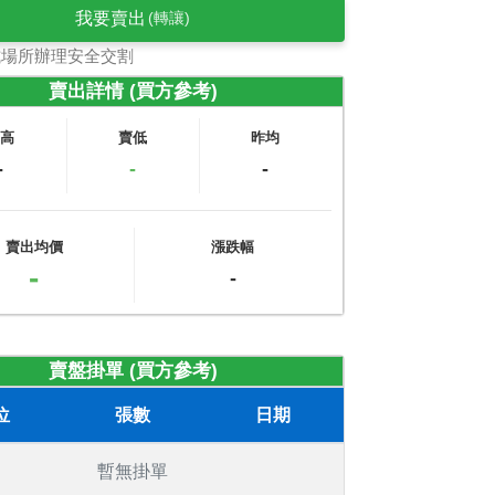
我要賣出
(轉讓)
式場所辦理安全交割
賣出詳情 (買方參考)
賣高
賣低
昨均
-
-
-
賣出均價
漲跌幅
-
-
賣盤掛單 (買方參考)
位
張數
日期
暫無掛單