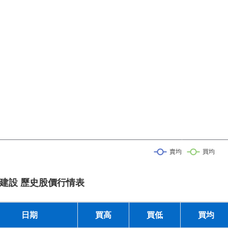
建設 歷史股價行情表
日期
買高
買低
買均