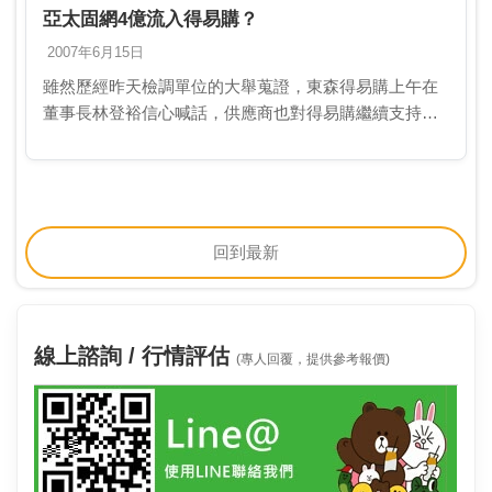
亞太固網4億流入得易購？
2007年6月15日
雖然歷經昨天檢調單位的大舉蒐證，東森得易購上午在
董事長林登裕信心喊話，供應商也對得易購繼續支持
下，一切運作仍然照常。得易購發言人李傳偉表示，得
易購是由專業經營團隊，以公司治理方式營運，資金調
度都依照…
回到最新
線上諮詢 / 行情評估
(專人回覆，提供參考報價)