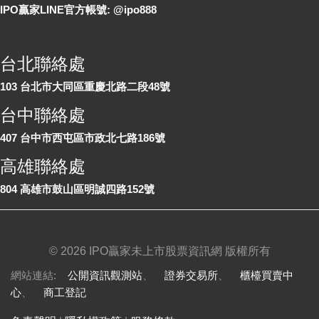
IPO贏家LINE官方帳號: @ipo888
各地聯絡處
台北聯絡處
103 台北市大同區重慶北路二段48號
台中聯絡處
407 台中市西屯區市政北七路186號
高雄聯絡處
804 高雄市鼓山區明誠四路152號
©
2026 IPO贏家未上市股票資訊網 版權所有
網站連結:
公開資訊觀測站
、
證券交易所
、
櫃檯買賣中
心
、
商工登記