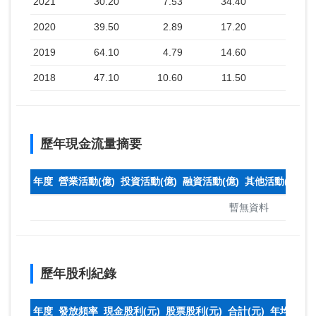
2021
30.20
7.53
34.40
2020
39.50
2.89
17.20
2019
64.10
4.79
14.60
2018
47.10
10.60
11.50
歷年現金流量摘要
年度
營業活動(億)
投資活動(億)
融資活動(億)
其他活動(億)
本
暫無資料
歷年股利紀錄
年度
發放頻率
現金股利(元)
股票股利(元)
合計(元)
年均收盤