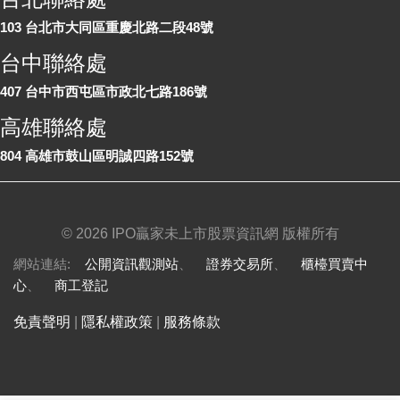
103 台北市大同區重慶北路二段48號
台中聯絡處
407 台中市西屯區市政北七路186號
高雄聯絡處
804 高雄市鼓山區明誠四路152號
©
2026 IPO贏家未上市股票資訊網 版權所有
網站連結:
公開資訊觀測站
、
證券交易所
、
櫃檯買賣中
心
、
商工登記
免責聲明
|
隱私權政策
|
服務條款