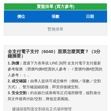
賣盤掛單 (買方參考)
價位
張數
日期
暫無掛單
全支付電子支付（6040）股票怎麼買賣？（3分
鐘摘要）
1. 詢價：
透過下方表單或 LINE 詢問 全支付電子支付最新
參考報價 （買價均價#想賣的人參考：
-
/ 賣價均價#想買的
人參考：
-
）。
2. 成交確認：
由專人提供可成交條件（價格／張數／交割
方式）。雙方確認細節後，即安排後續交割。
3. 安全交割：
約在銀行或券商等正式場所辦理，核對身分
與文件後再付款/交割，降低交易風險。
建議採面對面交割或在正式場所辦理