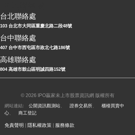
各地聯絡處
台北聯絡處
103 台北市大同區重慶北路二段48號
台中聯絡處
407 台中市西屯區市政北七路186號
高雄聯絡處
804 高雄市鼓山區明誠四路152號
©
2026 IPO贏家未上市股票資訊網 版權所有
網站連結:
公開資訊觀測站
、
證券交易所
、
櫃檯買賣中
心
、
商工登記
免責聲明
|
隱私權政策
|
服務條款