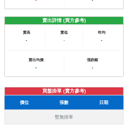
賣出詳情 (買方參考)
賣高
賣低
昨均
-
-
-
賣出均價
漲跌幅
-
-
買盤掛單 (賣方參考)
價位
張數
日期
暫無掛單