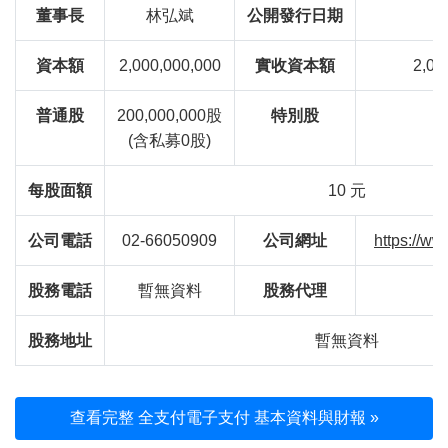
董事長
林弘斌
公開發行日期
1
資本額
2,000,000,000
實收資本額
2,00
普通股
200,000,000股
特別股
(含私募0股)
每股面額
10 元
公司電話
02-66050909
公司網址
https://w
股務電話
暫無資料
股務代理
股務地址
暫無資料
查看完整 全支付電子支付 基本資料與財報 »