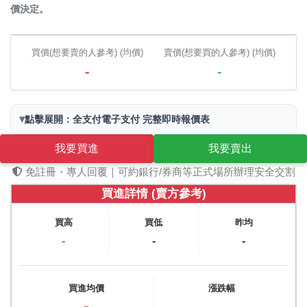
價決定。
買價(想要賣的人參考) (均價)
賣價(想要買的人參考) (均價)
-
-
▾
點擊展開：全支付電子支付 完整即時報價表
我要買進
我要賣出
免註冊・專人回覆｜可約銀行/券商等正式場所辦理安全交割
買進詳情 (賣方參考)
買高
買低
昨均
-
-
-
買進均價
漲跌幅
-
-