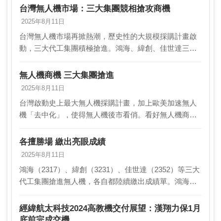
台灣無人機市場：三大集團競相搶攻商機
2025年8月11日
台灣無人機市場再掀熱潮，歷史性的大規模採購計畫啟
動，三大代工集團積極搶進。鴻海、緯創、佳世達三大
集團，不約而同透過投資或併購策略，搶佔無人機市場
先機。 鴻海集團旗下京鼎半導體設備公司，成功收購艦
無人機商機 三大集團搶進
載型…
2025年8月11日
台灣啟動史上最大無人機採購計畫，加上歐美加速無人
機「去中化」，使得無人機後市看俏。看好無人機商機
無窮，鴻海（2317）、緯創（3231）、佳世達（2352）
等三大代工集團，均積極搶進。鴻海集團布局無…
各擅勝場 繳出亮眼成績
2025年8月11日
鴻海（2317）、緯創（3231）、佳世達（2352）等三大
代工集團搶進無人機，各自都陸續繳出成績單。鴻海集
團旗下京鼎轉投資富蘭登的無人機已打入國際市場，有
望搶食美國川普政府的無人機「去中化」市場大…
經緯航太科技2024高教機交付展望：漢翔力保1月
底前完成交機