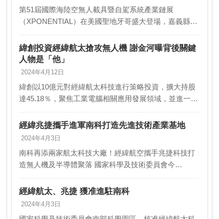
第51屆國際海陸空無人載具暨自駕系統產業鏈展
（XPONENTIAL）在美國聖地牙哥盛大登場，嘉義縣長
翁章梁領軍的「台灣館」開展，包括中光電（5731）、
雷虎科技、經緯航太等15家廠商聯手搶單。此次台…
緯創投資經緯航太搶攻無人機 謝金河曝背後關鍵
人物是「他」
2024年4月12日
緯創以10億元對經緯航太科技進行策略投資，擴大持股
達45.18％，聚焦工業電腦相關應用發展領域，並進一步
搶攻無人載具市場商機。財信傳媒董事長謝金河點名，
其中核心人物是經緯航太的創辦人羅正方。 …
經緯兆捷攜手進軍南科打造先進技術產業基地
2024年4月3日
南科再添兩家航太科技大廠！經緯航空攜手兆捷科技打
造無人機及半導體聚落 國家科學及技術委員會今
（113）年截至3月29日止，核准五家廠商進駐南科，投
資金額達新台幣217.82億元，其中不乏航太科技產…
經緯航太、兆捷 獲准進駐南科
2024年4月3日
國家科學及技術委員會南部科學園區，核准經緯航太科