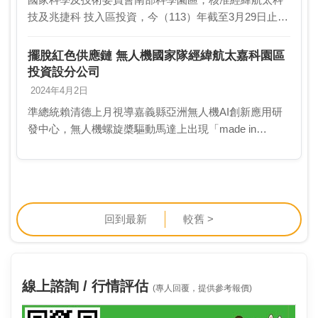
技及兆捷科 技入區投資，今（113）年截至3月29日止，
總計引進五家廠商，投資 金額為新台幣217.82億元，園
區有效核准廠商家數為275家。南科管 …
擺脫紅色供應鏈 無人機國家隊經緯航太嘉科園區
投資設分公司
2024年4月2日
準總統賴清德上月視導嘉義縣亞洲無人機AI創新應用研
發中心，無人機螺旋槳驅動馬達上出現「made in
China」字樣，引發熱議。解說的經緯航太董事長羅正方
說，JACKAL是台灣與土耳其、英國合作開…
回到最新
較舊 >
線上諮詢 / 行情評估
(專人回覆，提供參考報價)