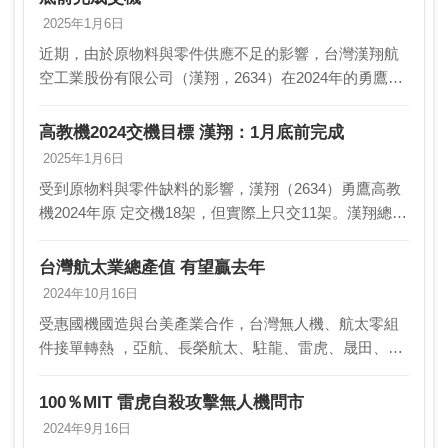
2025年1月6日
近期，由於原物料與零件供應不足的影響，台灣漢翔航
空工業股份有限公司（漢翔，2634）在2024年的勇鷹高
教機交機作業上遇到了一定的困難。原計劃於今年交機
18架的勇鷹高教機，實際上只完成了11架的交付…
高教機2024交機目標 漢翔：1月底前完成
2025年1月6日
受到原物料與零件缺料的影響，漢翔（2634）勇鷹高教
機2024年原 定交機18架，但實際上只交11架。漢翔總經
理馬萬鈞表示，由於美國 產製的零件已到貨，漢翔預定
於1月底前完成2024年剩餘7架的勇鷹…
台灣航太業總產值 有望贏去年
2024年10月16日
受惠國機國造與台美產業合作，台灣無人機、航太零組
件接單轉熱 ，亞航、長榮航太、駐龍、雷虎、晟田、長
亨及經緯航太等多家台廠 ，今年前九月合併營收均超越
去年同期。不過，龍頭股漢翔前九月合 併營收280.…
100％MIT 雷虎自殺攻擊無人機問市
2024年9月16日