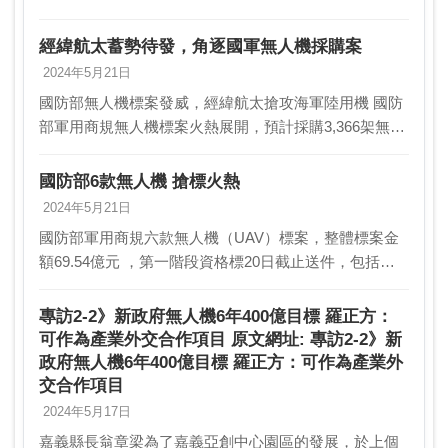
人機市場，緯創工業暨車 用產品事業群總經理許美侖成
為經緯航新任董事長，原董事長羅正方 則改任執行長…
經緯航太蓄勢待發，角逐國軍無人機採購案
2024年5月21日
國防部無人機標案發威，經緯航太搶攻海軍陸用機 國防
部軍用商規無人機標案火熱展開，預計採購3,366架無人
機，總金額高達69.54億元。第一階段資格標已於20日截
止送件，雷虎科技、碳基科技、經緯航太…
國防部6款無人機 搶標火熱
2024年5月21日
國防部軍用商規六款無人機（UAV）標案，整體標案金
額69.54億元 ，第一階段資格標20日截止送件，包括雷
虎科技、碳基科技、經緯航 太，及聯華神通集團旗下神
通資訊科技等多家業者，都送件搶標。雷 虎總…
專訪2-2》新政府無人機6年400億目標 羅正方：
可作為產業外交合作項目 原文網址: 專訪2-2》新
政府無人機6年400億目標 羅正方：可作為產業外
交合作項目
2024年5月17日
嘉義縣長翁章梁為了嘉義亞創中心園區的發展，於上個