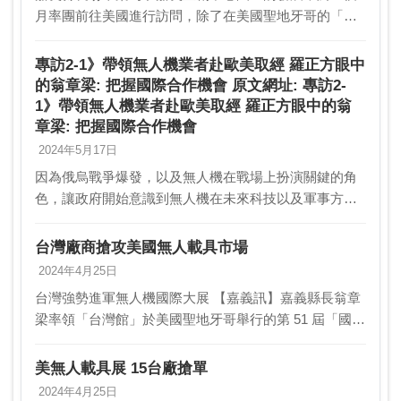
月率團前往美國進行訪問，除了在美國聖地牙哥的「國
際海陸空無人載具及自駕系統產業鏈展」
(XPONENTIAL）設立台灣館之外，也參訪不少無人機產
專訪2-1》帶領無人機業者赴歐美取經 羅正方眼中
業工廠、…
的翁章梁: 把握國際合作機會 原文網址: 專訪2-
1》帶領無人機業者赴歐美取經 羅正方眼中的翁
章梁: 把握國際合作機會
2024年5月17日
因為俄烏戰爭爆發，以及無人機在戰場上扮演關鍵的角
色，讓政府開始意識到無人機在未來科技以及軍事方面
的重要性，加上近年來「去紅產業鏈」浪潮成為國際主
流，也讓政府看到台灣無人機發展的契機，所以政府帶
台灣廠商搶攻美國無人載具市場
頭組成…
2024年4月25日
台灣強勢進軍無人機國際大展 【嘉義訊】嘉義縣長翁章
梁率領「台灣館」於美國聖地牙哥舉行的第 51 屆「國際
海陸空無人載具暨自駕系統產業鏈展」(XPONENTIAL)
開展，強勢集結中光電、雷虎科技、…
美無人載具展 15台廠搶單
2024年4月25日