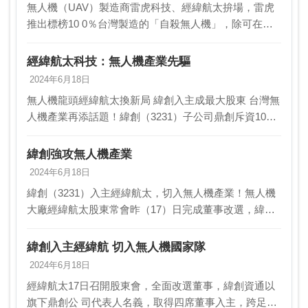
無人機（UAV）製造商雷虎科技、經緯航太拚場，雷虎
推出標榜10 0％台灣製造的「自殺無人機」，除可在大
雨中飛行，更具備改裝為 掛彈型自殺攻擊機的能力，針
對近岸水面及陸上目標進行直接攻擊， 未來有機會…
經緯航太科技：無人機產業先驅
2024年6月18日
無人機龍頭經緯航太換新局 緯創入主成最大股東 台灣無
人機產業再添話題！緯創（3231）子公司鼎創斥資10億
元收購經緯航太私募普通股，取得45.18%股份，成為經
緯航太的最大股東。 經緯航太昨日舉…
緯創強攻無人機產業
2024年6月18日
緯創（3231）入主經緯航太，切入無人機產業！無人機
大廠經緯航太股東常會昨（17）日完成董事改選，緯創
子公司鼎創一口氣拿下四席董事，並且獲董事推派由鼎
創法人代表許美侖出任董事長，許美侖原為緯創車用
緯創入主經緯航 切入無人機國家隊
產…
2024年6月18日
經緯航太17日召開股東會，全面改選董事，緯創資通以
旗下鼎創公 司代表人名義，取得四席董事入主，跨足無