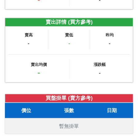
賣出詳情 (買方參考)
賣高
賣低
昨均
-
-
-
賣出均價
漲跌幅
-
-
買盤掛單 (賣方參考)
價位
張數
日期
暫無掛單