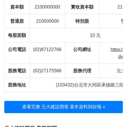
資本額
2100000000
實收資本額
210
普通股
210000000
特別股
暫
每股面額
10 元
公司電話
(02)87122766
公司網址
https:/
dvp.
股務電話
(02)27175566
股務代理
元大
股務地址
(103432)台北市大同區承德路三段2
查看完整 元大建設開發 基本資料與財報 »