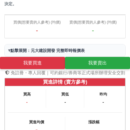
決定。
買價(想要賣的人參考) (均價)
賣價(想要買的人參考) (均價)
-
-
▾
點擊展開：元大建設開發 完整即時報價表
我要買進
我要賣出
免註冊・專人回覆｜可約銀行/券商等正式場所辦理安全交割
買進詳情 (賣方參考)
買高
買低
昨均
-
-
-
買進均價
漲跌幅
-
-