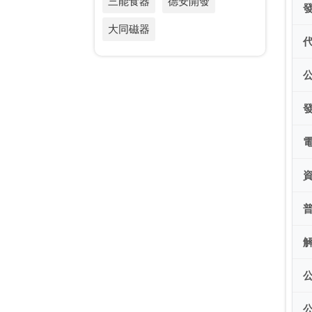
三能食器
德安開發
大同磁器