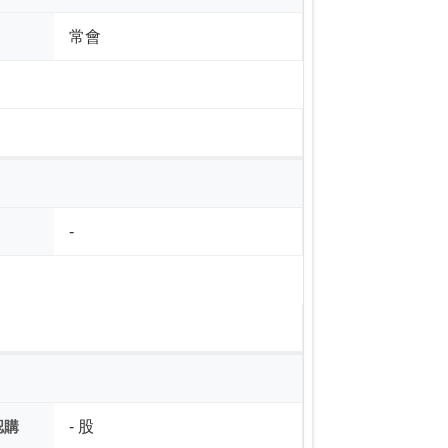
常會
-
認購
- 股