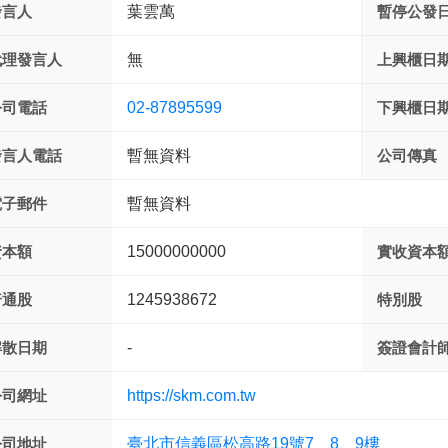
發言人
葉雲萬
暫停公發
代理發言人
無
上興櫃日
公司電話
02-87895599
下興櫃日
發言人電話
暫無資料
公司傳真
電子郵件
暫無資料
資本額
15000000000
實收資本
普通股
1245938672
特別股
解散日期
-
簽證會計
公司網址
https://skm.com.tw
公司地址
臺北市信義區松高路19號7、8、9樓