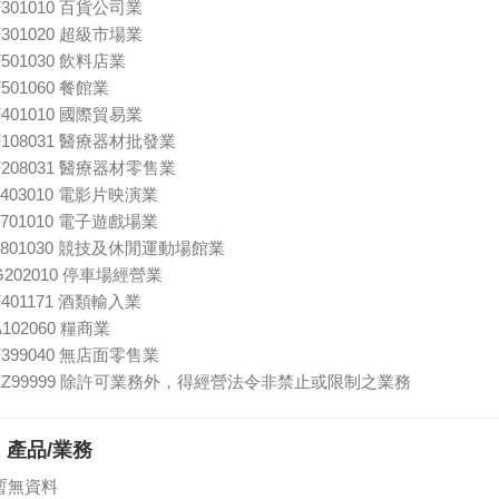
F301010 百貨公司業
F301020 超級市場業
F501030 飲料店業
F501060 餐館業
F401010 國際貿易業
F108031 醫療器材批發業
F208031 醫療器材零售業
J403010 電影片映演業
J701010 電子遊戲場業
J801030 競技及休閒運動場館業
G202010 停車場經營業
F401171 酒類輸入業
A102060 糧商業
F399040 無店面零售業
ZZ99999 除許可業務外，得經營法令非禁止或限制之業務
產品/業務
暫無資料