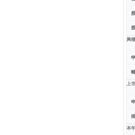
興
上市
本