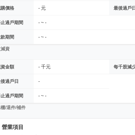
認購價格
- 元
最後過戶
停止過戶期間
- ~ -
繳款期間
- ~ -
次減資
減資金額
- 千元
每千股減
最後過戶日
-
停止過戶期間
- ~ -
櫃/退件/補件
營業項目