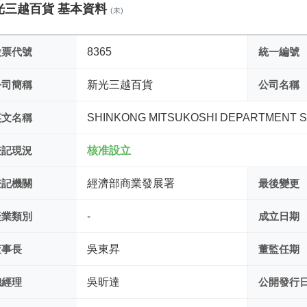
光三越百貨 基本資料
(未)
股票代號
8365
統一編號
公司簡稱
新光三越百貨
公司名稱
英文名稱
SHINKONG MITSUKOSHI DEPARTMENT ST
登記現況
核准設立
登記機關
經濟部商業發展署
最後變更
產業類別
-
成立日期
董事長
吳東昇
董監任期
總經理
吳昕達
公開發行