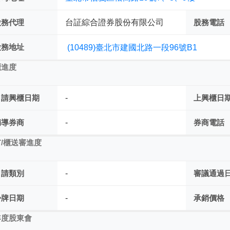
股務代理
台証綜合證券股份有限公司
股務電話
股務地址
(10489)臺北市建國北路一段96號B1
櫃進度
申請興櫃日期
-
上興櫃日
輔導券商
-
券商電話
/櫃送審進度
申請類別
-
審議通過
掛牌日期
-
承銷價格
年度股東會