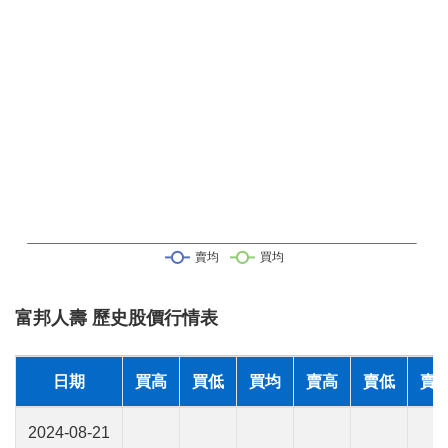
富邦人壽 歷史股價行情表
日期
買高
買低
買均
賣高
賣低
賣
2024-08-21