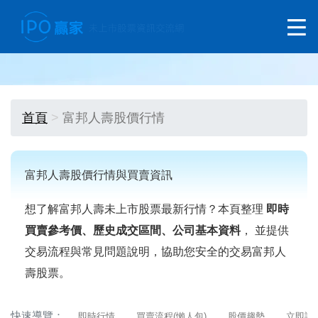
首頁
富邦人壽股價行情
富邦人壽股價行情與買賣資訊
想了解富邦人壽未上市股票最新行情？本頁整理
即時
買賣參考價、歷史成交區間、公司基本資料
， 並提供
交易流程與常見問題說明，協助您安全的交易富邦人
壽股票。
快速導覽：
即時行情
買賣流程(懶人包)
股價趨勢
立即詢