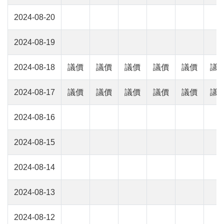
2024-08-20
2024-08-19
2024-08-18
議價
議價
議價
議價
議價
議
2024-08-17
議價
議價
議價
議價
議價
議
2024-08-16
2024-08-15
2024-08-14
2024-08-13
2024-08-12