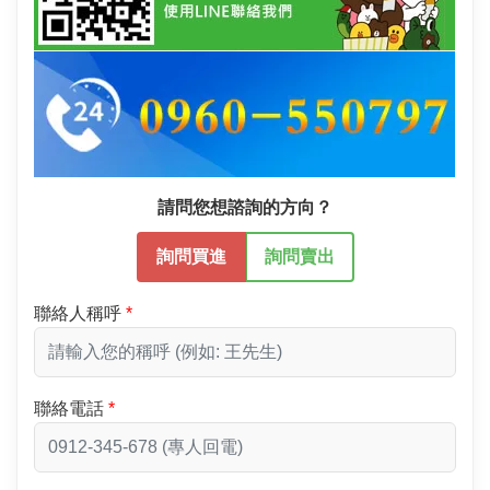
請問您想諮詢的方向？
詢問買進
詢問賣出
聯絡人稱呼
聯絡電話