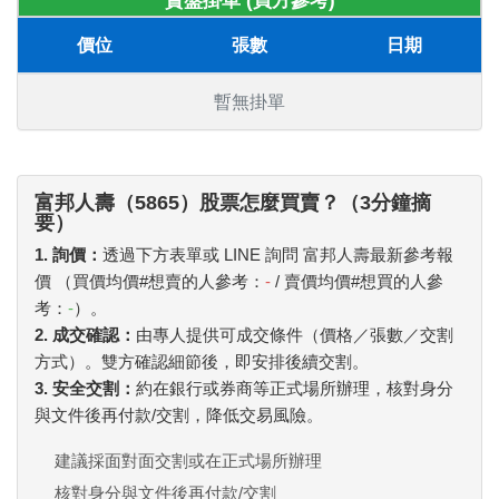
賣盤掛單 (買方參考)
價位
張數
日期
暫無掛單
富邦人壽（5865）股票怎麼買賣？（3分鐘摘
要）
1. 詢價：
透過下方表單或 LINE 詢問 富邦人壽最新參考報
價 （買價均價#想賣的人參考：
-
/ 賣價均價#想買的人參
考：
-
）。
2. 成交確認：
由專人提供可成交條件（價格／張數／交割
方式）。雙方確認細節後，即安排後續交割。
3. 安全交割：
約在銀行或券商等正式場所辦理，核對身分
與文件後再付款/交割，降低交易風險。
建議採面對面交割或在正式場所辦理
核對身分與文件後再付款/交割