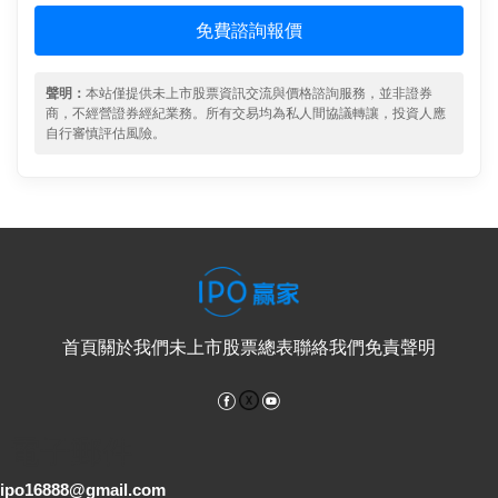
免費諮詢報價
聲明：
本站僅提供未上市股票資訊交流與價格諮詢服務，並非證券
商，不經營證券經紀業務。所有交易均為私人間協議轉讓，投資人應
自行審慎評估風險。
首頁
關於我們
未上市股票總表
聯絡我們
免責聲明
Facebook
YouTube
電子郵件
ipo16888@gmail.com