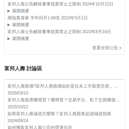
富邦人壽公告解除董事競業禁止之限制
2024年10月22日
展開摘要
壽險業身家 半年回升1.68兆
2023年9月1日
展開摘要
富邦人壽公告解除董事競業禁止之限制
2023年8月16日
展開摘要
查看全部公告 »
富邦人壽 討論區
富邦人壽股價?富邦人壽股價由於是在未上市股票交易，…
2026/03/10
富邦人壽股票哪裡買？哪裡賣？交易平台、私下交易哪個…
2025/10/22
如果富邦人壽減資怎麼辦？富邦人壽股東必讀減資指南
2024/09/24
如何獲取富邦人壽公司的營運信息