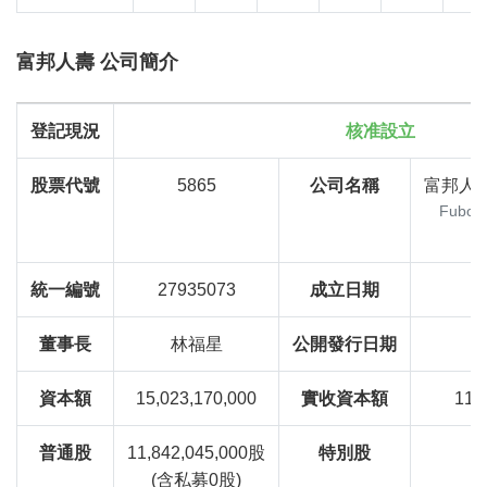
富邦人壽 公司簡介
登記現況
核准設立
股票代號
5865
公司名稱
富邦人
Fubon 
統一編號
27935073
成立日期
董事長
林福星
公開發行日期
資本額
15,023,170,000
實收資本額
118
普通股
11,842,045,000股
特別股
(含私募0股)