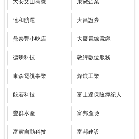
大安文山有線
東徽企業
達和航運
大昌證券
鼎泰豐小吃店
大展電線電纜
德臻科技
敦緯數位服務
東森電視事業
鋒鎂工業
般若科技
富士達保險經紀人
豐群水產
富邦產險
富宸自動科技
富邦建設