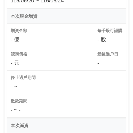
115/06/20 ~ 115/06/24
本次現金增資
增資金額
每千股可認購
- 億
- 股
認購價格
最後過戶日
- 元
-
停止過戶期間
- ~ -
繳款期間
- ~ -
本次減資