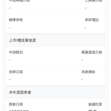
申請興櫃日期
上興櫃日期
-
-
輔導券商
券商電話
-
-
上市/櫃送審進度
申請類別
審議通過日期
-
-
掛牌日期
承銷價格
-
-
本年度股東會
開會日期
會議性質