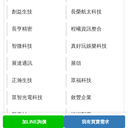
創益生技
長榮航太科技
長亨精密
程曦資訊整合
智微科技
真好玩娛樂科技
展達通訊
展頌
正瀚生技
眾福科技
眾智光電科技
敘豐企業
新應材
祥翊製藥
加LINE詢價
我有買賣需求
首頁
股票查詢
討論區
與我聯繫
會員中心