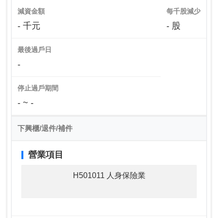
減資金額
每千股減少
- 千元
- 股
最後過戶日
-
停止過戶期間
- ~ -
下興櫃/退件/補件
營業項目
H501011 人身保險業