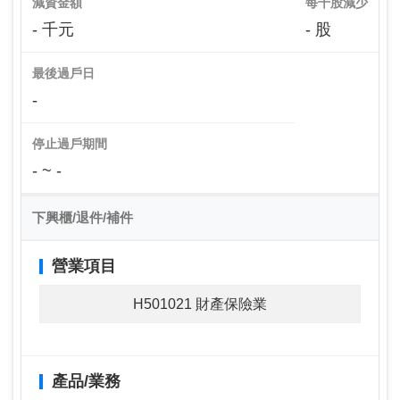
減資金額
每千股減少
- 千元
- 股
最後過戶日
-
停止過戶期間
- ~ -
下興櫃/退件/補件
營業項目
H501021 財產保險業
產品/業務