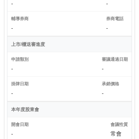
-
-
輔導券商
券商電話
-
-
上市/櫃送審進度
申請類別
審議通過日期
-
-
掛牌日期
承銷價格
-
-
本年度股東會
開會日期
會議性質
-
常會