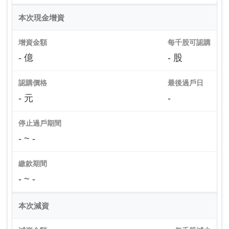
本次現金增資
增資金額
每千股可認購
- 億
- 股
認購價格
最後過戶日
- 元
-
停止過戶期間
- ~ -
繳款期間
- ~ -
本次減資