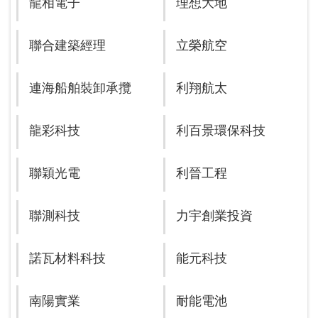
龍相電子
理想大地
聯合建築經理
立榮航空
連海船舶裝卸承攬
利翔航太
龍彩科技
利百景環保科技
聯穎光電
利晉工程
聯測科技
力宇創業投資
諾瓦材料科技
能元科技
南陽實業
耐能電池