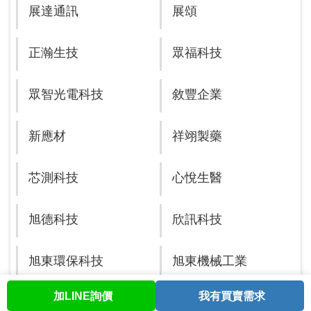
展達通訊
展頌
正瀚生技
眾福科技
眾智光電科技
敘豐企業
新應材
祥翊製藥
芯測科技
心悅生醫
旭德科技
欣訊科技
旭東環保科技
旭東機械工業
加LINE詢價
我有買賣需求
首頁
股票查詢
討論區
與我聯繫
會員中心
相互
巧新科技工業