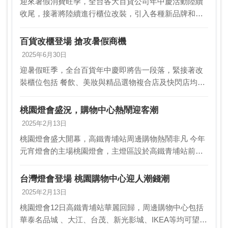
迎來暑假消費旺季，全台各大百貨公司年中慶活動陸續
收尾，接著將陸續進行櫃位改裝，引入各種新品牌和快
閃店，搶攻暑假商機。在台北百貨超級戰區，新光三越
信義新天地引進了欣葉新品牌NAGOMI雅日式b uff…
百貨改櫃登場 搶攻暑假商機
2025年6月30日
迎暑假旺季，全台百貨年中慶即將告一段落，緊接著改
裝櫃位包括 餐飲、美妝與精品選物複合店及快閃店均將
登場搶暑假商機；其中台 北百貨超級戰區新光三越信義
新天地引進欣葉新品牌NAGOMI雅日式b uffe…
桃園燈會盛況，購物中心熱鬧迎客潮
2025年2月13日
桃園燈會盛大開幕，高鐵青埔站周邊購物熱鬧非凡 今年
元宵燈會的主場桃園燈會，主燈區設於高鐵青埔站前廣
場，帶動了周邊商業區的繁華盛況。其中，華泰名品
城、大江購物中心、台茂購物中心等知名購物中心，因
台灣燈會登場 桃園購物中心迎人潮錢潮
為燈會…
2025年2月13日
桃園燈會12日高鐵青埔站華麗回歸，周邊購物中心包括
華泰名品城 、大江、台茂、新光影城、IKEA等均可望受