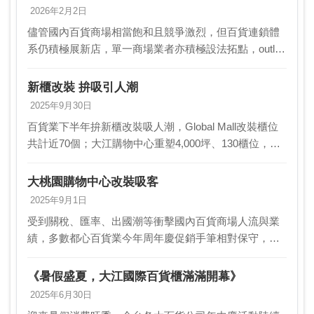
2026年2月2日
儘管國內百貨商場相當飽和且競爭激烈，但百貨連鎖體
系仍積極展新店，單一商場業者亦積極設法拓點，outlet
單店王華泰名品城進軍嘉義，2025年百貨店王台北101
亦宣布進軍台中，大江購物中心二館預計今年…
新櫃改裝 拚吸引人潮
2025年9月30日
百貨業下半年拚新櫃改裝吸人潮，Global Mall改裝櫃位
共計近70個；大江購物中心重塑4,000坪、130櫃位，調
整新櫃數占全館40%；宏匯廣場第3季啟動開幕以來的最
大規模改裝，有41家新品牌新…
大桃園購物中心改裝吸客
2025年9月1日
受到關稅、匯率、出國潮等衝擊國內百貨商場人流與業
績，多數都心百貨業今年周年慶促銷手筆相對保守，但
大桃園購物中心與outlet商場卻是逆勢加碼改裝，且導入
知名餐飲餐廳吸客。其中大江購物中心在周慶前將完…
《暑假盛夏，大江國際百貨櫃滿滿開幕》
2025年6月30日