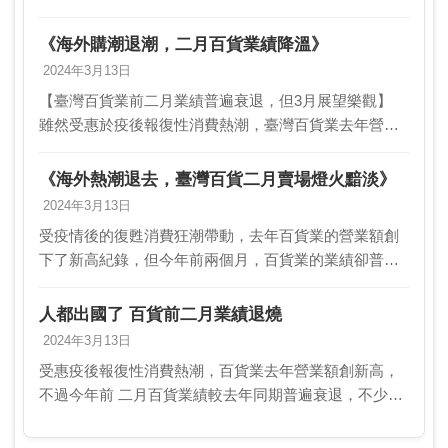
體通路提前促銷開戰。新 光三越beautySTAGE美麗台聯
手排行榜綜合網站＠cosme，推出精選年…
《海外購潮退潮，二月百貨業績降溫》
2024年3月13日
【臺灣百貨業前二月業績普遍衰退，但3月展望樂觀】
雖然受惠於疫後報復性消費熱潮，臺灣百貨業去年營業
額創下新高，但今年前二月業績卻普遍呈現衰退現象。
許多百貨業主指出，民眾都出國了，服飾、化妝品、精
《海外熱潮退去，臺灣百貨二月賣場燈火黯淡》
品銷…
2024年3月13日
受疫情後的復甦消費狂潮帶動，去年百貨業的營業額創
下了新高紀錄，但今年前兩個月，百貨業的業績卻普遍
出現衰退。許多百貨業主指出，原因是「大家都出國
了」，從服飾、化妝品到精品的銷售量都比去年同期有
人都出國了 百貨前二月業績退燒
所減少。…
2024年3月13日
受惠疫後報復性消費熱潮，百貨業去年營業額創新高，
不過今年前 二月百貨業績較去年同期普遍衰退，不少百
貨業主回應民眾「都出國 了」，服飾、化妝品、精品銷
售都較去年同期減少。前二月新光三越 、SOGO業績…