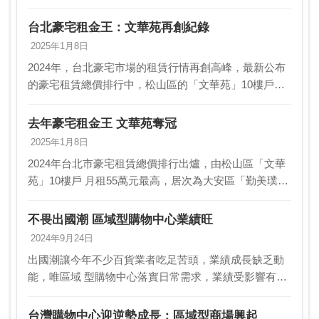
惠人潮帶動錢潮。據統計 ，在農曆春節採購高峰挹注
下，大江、台茂、華泰名品城1月業績大 幅成長3…
台北豪宅租金王：文華苑再創紀錄
2025年1月8日
2024年，台北豪宅市場的租賃行情再創高峰，最新公布
的豪宅租賃總價排行中，松山區的「文華苑」10樓戶以
每月55萬元的租金高居榜首，緊隨其後的是大安區的
「勤美璞真」24樓戶，月租金達近49萬元。這些數…
去年豪宅租金王 文華苑奪冠
2025年1月8日
2024年台北市豪宅租賃總價排行出爐，由松山區「文華
苑」10樓戶 月租55萬元最高，居次為大安區「勤美璞
真」24樓戶近49萬元，內湖 區「長虹天璽」、中正區
「揚昇君臨」亦有月租金逾35萬元的租案， …
不畏出國潮 區域型購物中心業績旺
2024年9月24日
出國潮讓今年不少百貨業者吃足苦頭，業績成長缺乏動
能，唯區域 型購物中心落實日常需求，業績受影響有
限，尤其是擁有新人口移入 紅利的新莊副都心宏匯、桃
園大江、台茂，及新竹巨城，雖無精品櫃 ，但今年前八
台灣購物中心迎逆勢成長：區域型商場興起