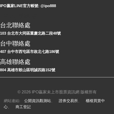
IPO贏家LINE官方帳號: @ipo888
各地聯絡處
台北聯絡處
103 台北市大同區重慶北路二段48號
台中聯絡處
407 台中市西屯區市政北七路186號
高雄聯絡處
804 高雄市鼓山區明誠四路152號
©
2026 IPO贏家未上市股票資訊網 版權所有
網站連結:
公開資訊觀測站
、
證券交易所
、
櫃檯買賣中
心
、
商工登記