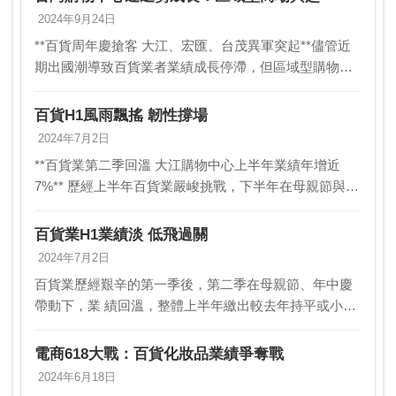
月…
2024年9月24日
**百貨周年慶搶客 大江、宏匯、台茂異軍突起**儘管近
期出國潮導致百貨業者業績成長停滯，但區域型購物中
心受惠於日常消費需求，業績表現相對穩定。其中，以
人口紅利為動能的新莊宏匯、桃園大江、台茂等購物
百貨H1風雨飄搖 韌性撐場
中…
2024年7月2日
**百貨業第二季回溫 大江購物中心上半年業績年增近
7%** 歷經上半年百貨業嚴峻挑戰，下半年在母親節與年
中慶的帶動下，業績終於回溫。其中，購物商場部分，
桃園大江購物中心表現亮眼，上半年業績年增近…
百貨業H1業績淡 低飛過關
2024年7月2日
百貨業歷經艱辛的第一季後，第二季在母親節、年中慶
帶動下，業 績回溫，整體上半年繳出較去年持平或小增
「壓線過關」成績。其中 百貨部分，新光三越上半年業
績年增2％，遠百、遠東SOGO持平；購 物商場部分…
電商618大戰：百貨化妝品業績爭奪戰
2024年6月18日