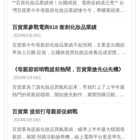
**百貨化妝品業績挫！出國掃貨、電商促銷成元兇** 台
灣百貨業今年母親節化妝品業績慘兮兮，專櫃業績衰退
5%～8%，主要是出國買化妝品蔚為風潮，加上電商平
台大打促銷，讓百貨化妝品專櫃和藥妝店開架商…
百貨業參戰電商618 衝刺化妝品業績
2024年6月18日
百貨業今年母親節化妝品業績不如預期，主要是出國頻
率加上日圓 貶值，出國旅遊買化妝品保養品成習慣，進
一步衝擊國內化妝品專櫃 業績，加上化妝品專櫃與開架
化妝品幾乎鎖定電商平台做促銷，使得 專櫃化妝品甚
《母親節前哨戰提前熱鬧，百貨業搶先佔先機》
或…
2024年3月19日
百貨業為了讓化妝品買氣旺起來，早就盯上了上半年最
熱門的母親節檔期，開始搶先動作，展開預購活動，想
要搶一波商機。線上電商平台也紛紛開始提前促銷，預
告要和實體通路一較高下。 新光三越的beautyST…
百貨業 提前打母親節促銷戰
2024年3月19日
百貨業為提振化妝品買氣業績，瞄準上半年最大檔期母
親節，展開 預購活動搶商機，線上電商平台更是率先實