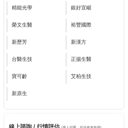
精能光學
銀好宜崌
榮文生醫
裕豐國際
新歷芳
新漢方
台醫生技
正揚生醫
寶可齡
艾柏生技
新原生
線上諮詢 / 行情評估
(專人回覆，提供參考報價)