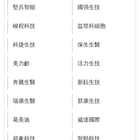
堅兵智能
國强生技
峻程科技
益世科細胞
科捷生技
保生生醫
美力齡
活力生技
奔騰生醫
新鈺生技
瑞康生醫
群康生技
葛美迪
崴達國際
超象科技
智順科技