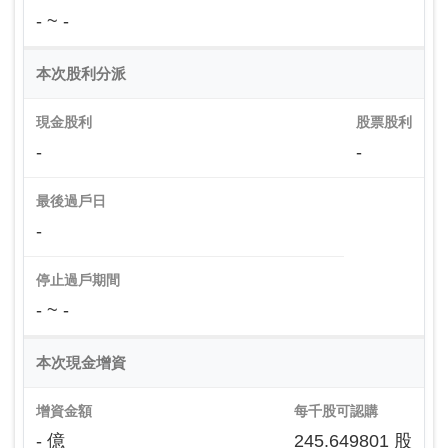
- ~ -
本次股利分派
現金股利
股票股利
-
-
最後過戶日
-
停止過戶期間
- ~ -
本次現金增資
增資金額
每千股可認購
- 億
245.649801 股