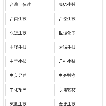
台灣三偉達
民德生醫
台菌生技
台傑生技
永進生技
世強化學
中聯生技
太暘生技
中華生技
丹桂生醫
中美兄弟
中央醫療
中化裕民
京達醫材
東園生技
金捷生技