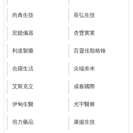
尚典生技
長弘生技
宏鐿儀器
杏豐實業
利達製藥
百靈佳殷格翰
合躍生活
尖端奈米
艾斯克立
成春國際
伊甸生醫
光宇醫療
培力藥品
康揚生技