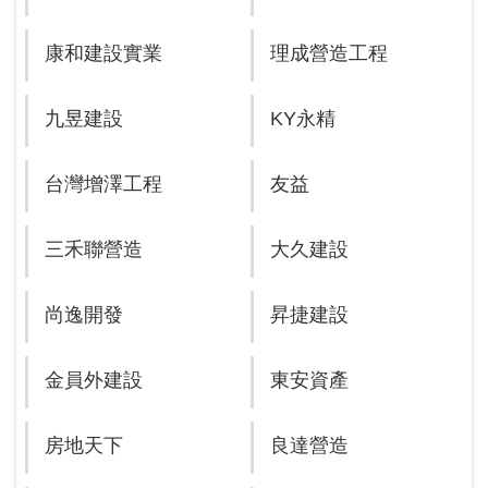
康和建設實業
理成營造工程
九昱建設
KY永精
台灣增澤工程
友益
三禾聯營造
大久建設
尚逸開發
昇捷建設
金員外建設
東安資產
房地天下
良達營造