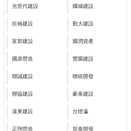
光世代建設
國城建設
欣翰建設
勤大建設
富群建設
國潤資產
國鼎營造
豐園建設
聯誠建設
聯統開發
聯協建設
豪泰建設
遠東建設
台燈瀛
正翔營造
世泰開發