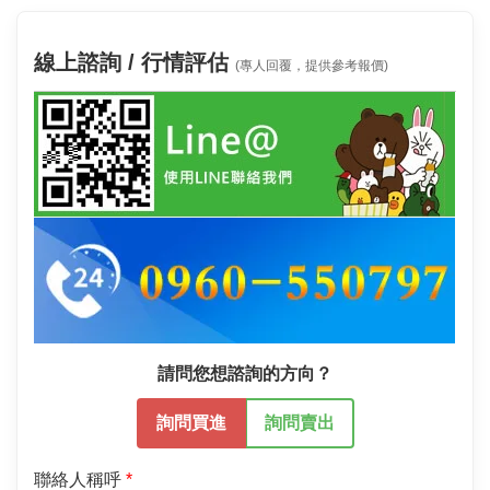
線上諮詢 / 行情評估
(專人回覆，提供參考報價)
請問您想諮詢的方向？
詢問買進
詢問賣出
聯絡人稱呼