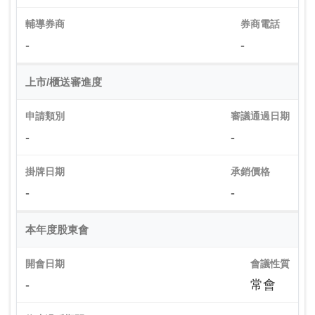
輔導券商
券商電話
-
-
上市/櫃送審進度
申請類別
審議通過日期
-
-
掛牌日期
承銷價格
-
-
本年度股東會
開會日期
會議性質
-
常會