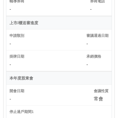
輔導券商
券商電話
-
-
上市/櫃送審進度
申請類別
審議通過日期
-
-
掛牌日期
承銷價格
-
-
本年度股東會
開會日期
會議性質
-
常會
停止過戶期間1