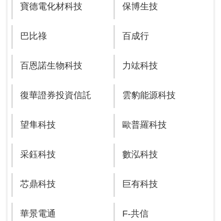
寶德電化材科技
保博生技
巴比祿
百成行
百恩諾生物科技
力竑科技
復華證券投資信託
雲豹能源科技
望隼科技
歐普羅科技
采鈺科技
數泓科技
芯鼎科技
巨有科技
華景電通
F-共信