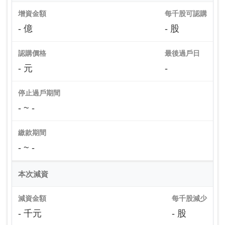
增資金額
每千股可認購
- 億
- 股
認購價格
最後過戶日
- 元
-
停止過戶期間
- ~ -
繳款期間
- ~ -
本次減資
減資金額
每千股減少
- 千元
- 股