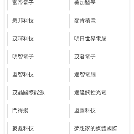
富帝電子
美加醫學
懋邦科技
麥肯積電
茂暉科技
明日世界電腦
明智電子
茂發電子
盟智科技
邁智電腦
茂晶國際能源
邁達觸控光電
門得揚
盟圖科技
麥鑫科技
夢想家的媒體國際