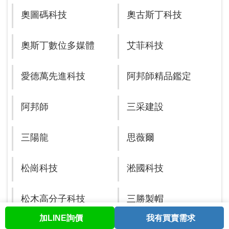
奧圖碼科技
奧古斯丁科技
奧斯丁數位多媒體
艾菲科技
愛德萬先進科技
阿邦師精品鑑定
阿邦師
三采建設
三陽龍
思薇爾
松崗科技
淞國科技
松木高分子科技
三勝製帽
加LINE詢價
我有買賣需求
首頁
股票查詢
討論區
與我聯繫
會員中心