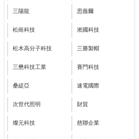
三陽龍
思薇爾
松崗科技
淞國科技
松木高分子科技
三勝製帽
三懋科技工業
賽門科技
桑緹亞
速電國際
次世代照明
財貿
燦元科技
慈聯企業