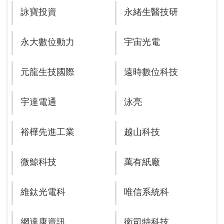
詠寶投資
永緒生醫技研
永大數位動力
宇宙光電
元龍生技國際
遠時數位科技
宇達電通
泳亮
裕樺先進工業
越山科技
微鯨科技
萬有紙廠
維鈦光電科
唯信系統科
網達康資訊
衛司特科技