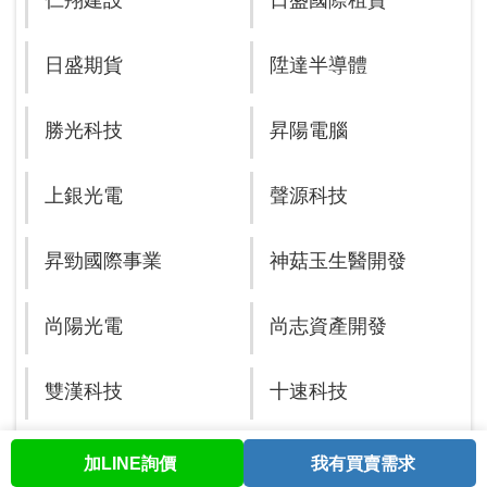
仁翔建設
日盛國際租賃
日盛期貨
陞達半導體
勝光科技
昇陽電腦
上銀光電
聲源科技
昇勁國際事業
神菇玉生醫開發
尚陽光電
尚志資產開發
雙漢科技
十速科技
神鈦光學科技
生耀光電
加LINE詢價
我有買賣需求
首頁
股票查詢
討論區
與我聯繫
會員中心