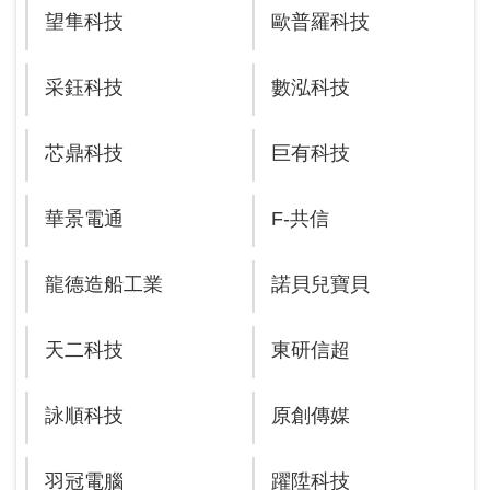
望隼科技
歐普羅科技
采鈺科技
數泓科技
芯鼎科技
巨有科技
華景電通
F-共信
龍德造船工業
諾貝兒寶貝
天二科技
東研信超
詠順科技
原創傳媒
羽冠電腦
躍陞科技