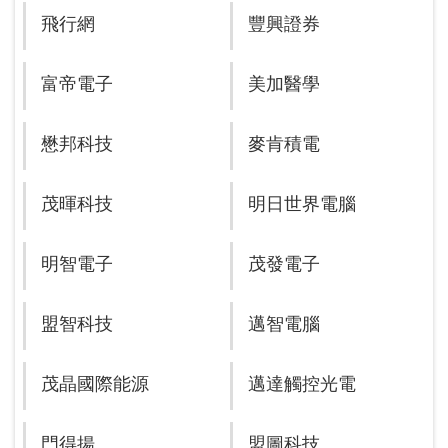
飛行網
豐興證券
富帝電子
美加醫學
懋邦科技
麥肯積電
茂暉科技
明日世界電腦
明智電子
茂發電子
盟智科技
邁智電腦
茂晶國際能源
邁達觸控光電
門得揚
盟圖科技