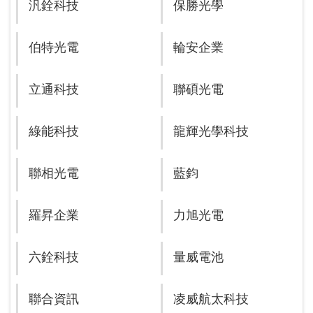
汎銓科技
保勝光學
伯特光電
輪安企業
立通科技
聯碩光電
綠能科技
龍輝光學科技
聯相光電
藍鈞
羅昇企業
力旭光電
六銓科技
量威電池
聯合資訊
凌威航太科技