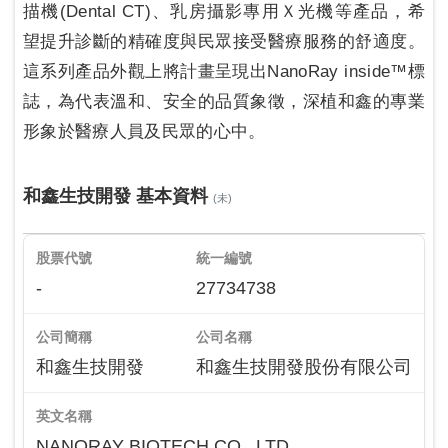
描機(Dental CT)、乳房攝影專用Ｘ光機等產品，希
望提升診斷的精確度與民眾接受醫療服務的舒適度。
這系列產品外觀上將計畫呈現出NanoRay inside™標
誌，為代表溫和、安全的品質象徵，深植和鑫的專業
形象於醫療人員及民眾的心中。
和鑫生技開發 基本資料
(未)
股票代號
統一編號
-
27734738
公司簡稱
公司名稱
和鑫生技開發
和鑫生技開發股份有限公司
英文名稱
NANORAY BIOTECH CO., LTD.