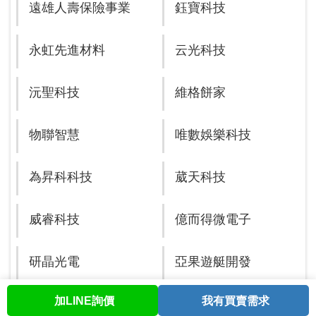
遠雄人壽保險事業
鈺寶科技
永虹先進材料
云光科技
沅聖科技
維格餅家
物聯智慧
唯數娛樂科技
為昇科科技
葳天科技
威睿科技
億而得微電子
研晶光電
亞果遊艇開發
加LINE詢價
我有買賣需求
首頁
股票查詢
討論區
與我聯繫
會員中心
燁聯鋼鐵
因華生技製藥