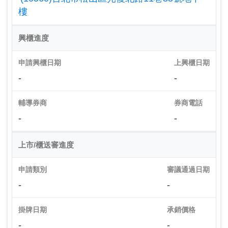
樓
興櫃進度
申請興櫃日期
上興櫃日期
-
-
輔導券商
券商電話
-
-
上市/櫃送審進度
申請類別
審議通過日期
-
-
掛牌日期
承銷價格
-
-