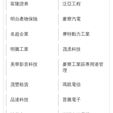
富隆證券
泛亞工程
明台產物保險
麥寮汽電
名超企業
摩特動力工業
明騰工業
茂丞科技
美華影音科技
麥寮工業區專用港管
理
茂豐租賃
瑪凱電信
品達科技
普騰電子