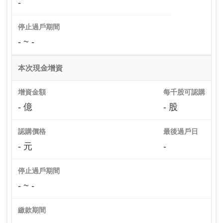
-
停止過戶期間
- ~ -
本次現金增資
增資金額
每千股可認購
- 億
- 股
認購價格
最後過戶日
- 元
-
停止過戶期間
- ~ -
繳款期間