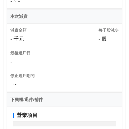
- ~ -
本次減資
減資金額
每千股減少
- 千元
- 股
最後過戶日
-
停止過戶期間
- ~ -
下興櫃/退件/補件
營業項目