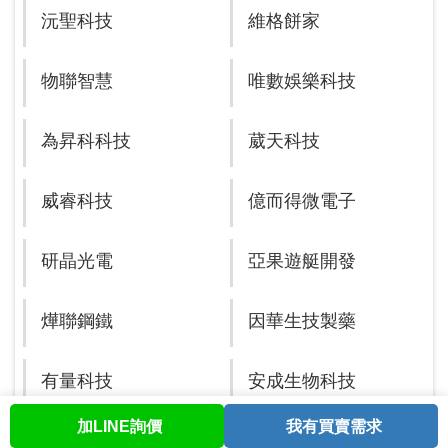
沅聖科技
維格餅家
物聯智慧
唯數娛樂科技
為昇科科技
葳天科技
威睿科技
億而得微電子
研晶光電
亞果遊艇開發
燁聯鋼鐵
因華生技製藥
有量科技
安成生物科技
加LINE詢價
我有買賣需求
首頁
股票查詢
討論區
與我聯繫
會員中心
安特羅生物科技
歐特明電子