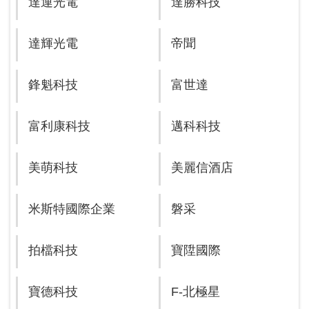
達運光電
達勝科技
達輝光電
帝聞
鋒魁科技
富世達
富利康科技
邁科科技
美萌科技
美麗信酒店
米斯特國際企業
磐采
拍檔科技
寶陞國際
寶德科技
F-北極星