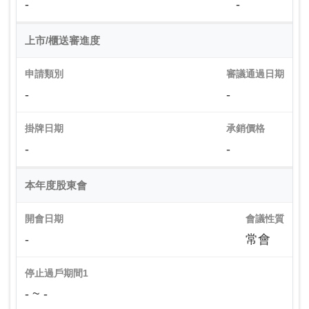
-
-
上市/櫃送審進度
申請類別
審議通過日期
-
-
掛牌日期
承銷價格
-
-
本年度股東會
開會日期
會議性質
-
常會
停止過戶期間1
- ~ -