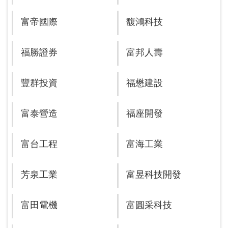
富帝國際
馥鴻科技
福勝證券
富邦人壽
豐群投資
福懋建設
富泰營造
福座開發
富台工程
富海工業
芳泉工業
富昱科技開發
富田電機
富圓采科技