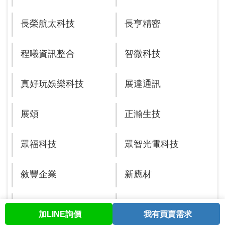
長榮航太科技
長亨精密
程曦資訊整合
智微科技
真好玩娛樂科技
展達通訊
展頌
正瀚生技
眾福科技
眾智光電科技
敘豐企業
新應材
祥翊製藥
芯測科技
加LINE詢價
我有買賣需求
首頁
股票查詢
討論區
與我聯繫
會員中心