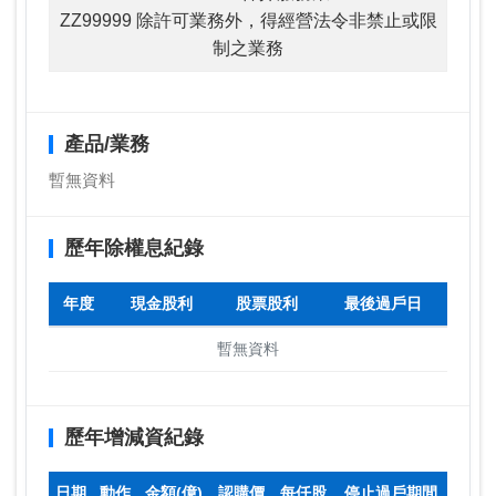
ZZ99999 除許可業務外，得經營法令非禁止或限
制之業務
產品/業務
暫無資料
歷年除權息紀錄
年度
現金股利
股票股利
最後過戶日
暫無資料
歷年增減資紀錄
日期
動作
金額(億)
認購價
每仟股
停止過戶期間