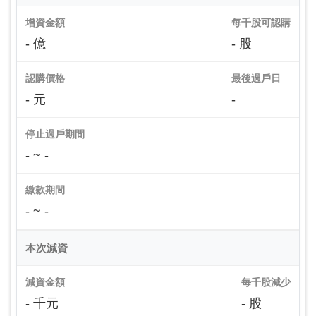
增資金額
每千股可認購
- 億
- 股
認購價格
最後過戶日
- 元
-
停止過戶期間
- ~ -
繳款期間
- ~ -
本次減資
減資金額
每千股減少
- 千元
- 股