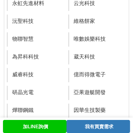
永虹先進材料
云光科技
沅聖科技
維格餅家
物聯智慧
唯數娛樂科技
為昇科科技
葳天科技
威睿科技
億而得微電子
研晶光電
亞果遊艇開發
燁聯鋼鐵
因華生技製藥
加LINE詢價
我有買賣需求
首頁
股票查詢
討論區
與我聯繫
會員中心
有量科技
安成生物科技