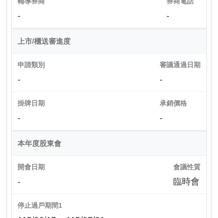
輔導券商
券商電話
-
-
上市/櫃送審進度
申請類別
審議通過日期
-
-
掛牌日期
承銷價格
-
-
本年度股東會
開會日期
會議性質
-
臨時會
停止過戶期間1