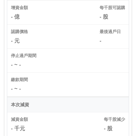
增資金額
每千股可認購
- 億
- 股
認購價格
最後過戶日
- 元
-
停止過戶期間
- ~ -
繳款期間
- ~ -
本次減資
減資金額
每千股減少
- 千元
- 股