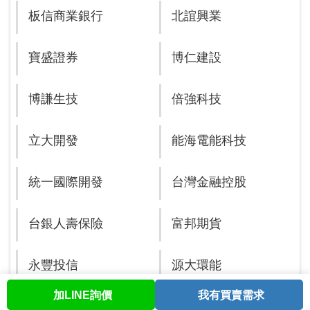
板信商業銀行
北誼興業
寶盛證券
博仁建設
博謙生技
倍強科技
立大開發
能海電能科技
統一國際開發
台灣金融控股
台銀人壽保險
富邦期貨
永豐投信
源大環能
加LINE詢價
我有買賣需求
首頁
股票查詢
討論區
與我聯繫
會員中心
遠雄人壽保險事業
鈺寶科技