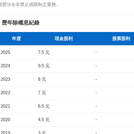
經營法令非禁止或限制之業務。
歷年除權息紀錄
年度
現金股利
股票股利
2025
7.5 元
-
2024
9.5 元
-
2023
8 元
-
2022
7 元
-
2021
6.5 元
-
2020
4.5 元
-
2019
3 元
-