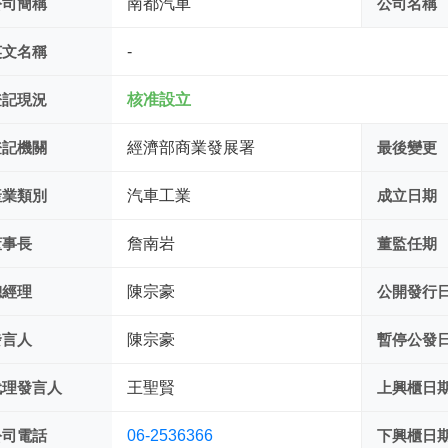
公司簡稱
南都汽車
公司名稱
英文名稱
-
登記現況
核准設立
登記機關
經濟部商業發展署
最後變更
產業類別
汽車工業
成立日期
董事長
詹南岩
董監任期
總經理
陳宗豪
公開發行
發言人
陳宗豪
暫停公發
代理發言人
王聖賢
上興櫃日
公司電話
06-2536366
下興櫃日