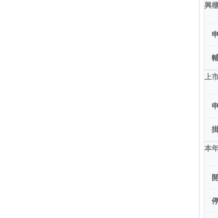
興
上市
本