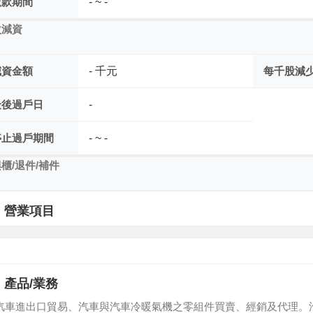
繳款期間
- ~ -
次減資
減資金額
- 千元
每千股減
最後過戶日
-
停止過戶期間
- ~ -
櫃/退件/補件
營業項目
產品/業務
汽車進出口貿易、汽車與汽車冷暖氣機之零組件買賣、經銷及代理。