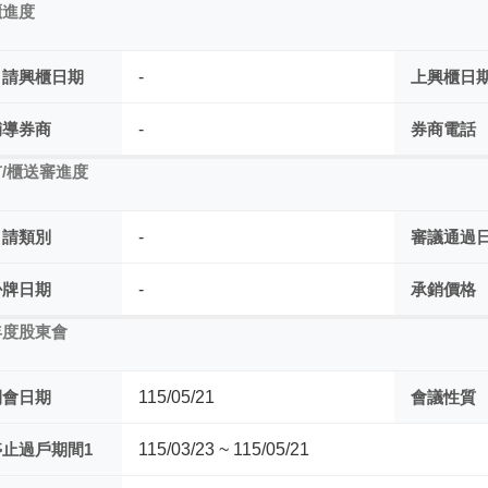
櫃進度
申請興櫃日期
-
上興櫃日
輔導券商
-
券商電話
/櫃送審進度
申請類別
-
審議通過
掛牌日期
-
承銷價格
年度股東會
開會日期
115/05/21
會議性質
停止過戶期間1
115/03/23 ~ 115/05/21