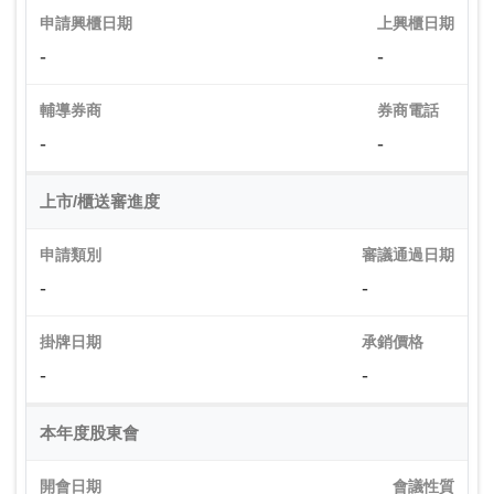
申請興櫃日期
上興櫃日期
-
-
輔導券商
券商電話
-
-
上市/櫃送審進度
申請類別
審議通過日期
-
-
掛牌日期
承銷價格
-
-
本年度股東會
開會日期
會議性質