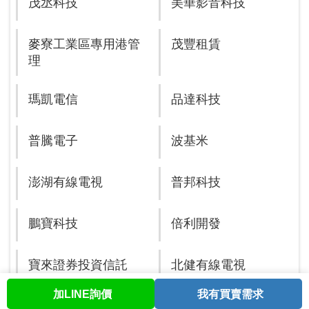
茂丞科技
美華影音科技
麥寮工業區專用港管
茂豐租賃
理
瑪凱電信
品達科技
普騰電子
波基米
澎湖有線電視
普邦科技
鵬寶科技
倍利開發
寶來證券投資信託
北健有線電視
加LINE詢價
我有買賣需求
首頁
股票查詢
討論區
與我聯繫
會員中心
北視有線
寶元數控