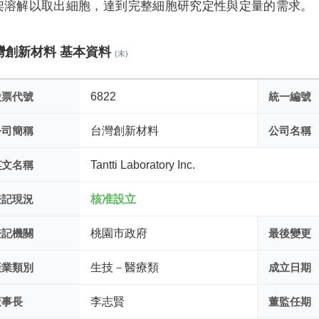
架溶解以取出細胞，達到完整細胞研究定性與定量的需求。
灣創新材料 基本資料
(未)
股票代號
6822
統一編號
公司簡稱
台灣創新材料
公司名稱
英文名稱
Tantti Laboratory Inc.
登記現況
核准設立
登記機關
桃園市政府
最後變更
產業類別
生技－醫療類
成立日期
董事長
李志賢
董監任期