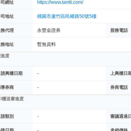
公司網址
https://www.tantti.com/
公司地址
桃園市蘆竹區民權路50號5樓
股務代理
永豐金證券
股務電話
股務地址
暫無資料
櫃進度
申請興櫃日期
-
上興櫃日
輔導券商
-
券商電話
/櫃送審進度
申請類別
-
審議通過
掛牌日期
-
承銷價格