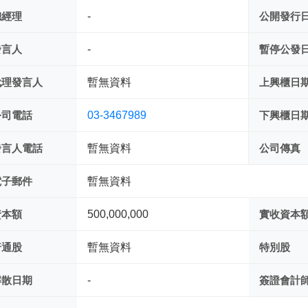
總經理
-
公開發行
發言人
-
暫停公發
代理發言人
暫無資料
上興櫃日
公司電話
03-3467989
下興櫃日
發言人電話
暫無資料
公司傳真
電子郵件
暫無資料
資本額
500,000,000
實收資本
普通股
暫無資料
特別股
解散日期
-
簽證會計