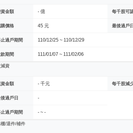
增資金額
- 億
每千股可
認購價格
45 元
最後過戶
停止過戶期間
110/12/25 ~ 110/12/29
繳款期間
111/01/07 ~ 111/02/06
次減資
減資金額
- 千元
每千股減
最後過戶日
-
停止過戶期間
- ~ -
櫃/退件/補件