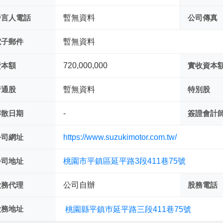
發言人電話
暫無資料
公司傳真
電子郵件
暫無資料
資本額
720,000,000
實收資本
普通股
暫無資料
特別股
解散日期
-
簽證會計
公司網址
https://www.suzukimotor.com.tw/
公司地址
桃園市平鎮區延平路3段411巷75號
股務代理
公司自辦
股務電話
股務地址
桃園縣平鎮巿延平路三段411巷75號