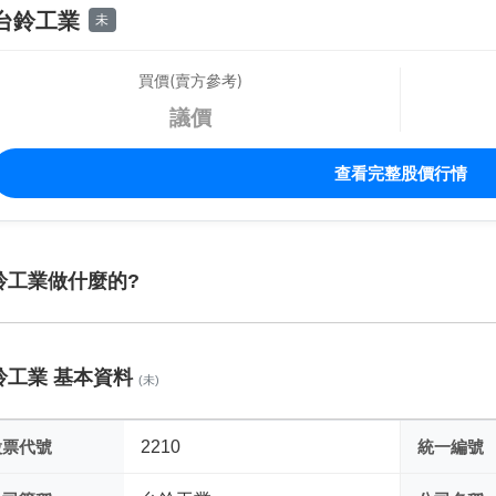
台鈴工業
未
買價(賣方參考)
議價
查看完整股價行情
鈴工業做什麼的?
鈴工業 基本資料
(未)
股票代號
2210
統一編號