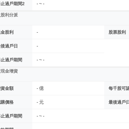
停止過戶期間2
- ~ -
次股利分派
現金股利
-
股票股利
最後過戶日
-
停止過戶期間
- ~ -
次現金增資
增資金額
- 億
每千股可
認購價格
- 元
最後過戶
停止過戶期間
- ~ -