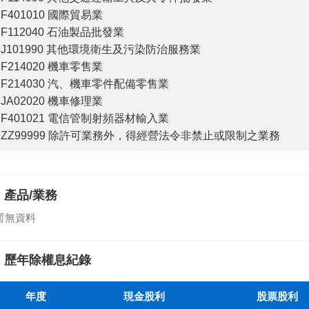
F401010 國際貿易業
F112040 石油製品批發業
J101990 其他環境衛生及污染防治服務業
F214020 機車零售業
F214030 汽、機車零件配備零售業
JA02020 機車修理業
F401021 電信管制射頻器材輸入業
ZZ99999 除許可業務外，得經營法令非禁止或限制之業務
產品/業務
暫無資料
歷年除權息紀錄
年度
現金股利
股票股利