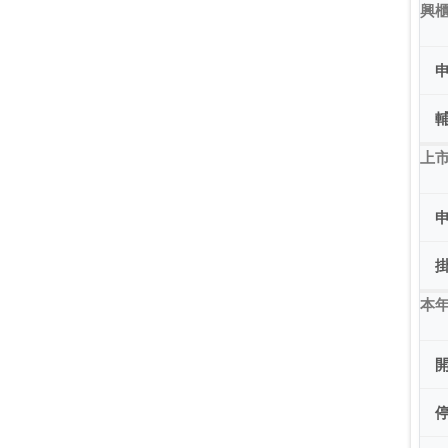
興
上市
本