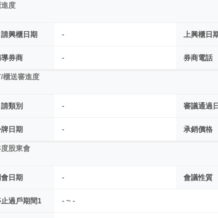
櫃進度
申請興櫃日期
-
上興櫃日
輔導券商
-
券商電話
/櫃送審進度
申請類別
-
審議通過
掛牌日期
-
承銷價格
年度股東會
開會日期
-
會議性質
停止過戶期間1
- ~ -