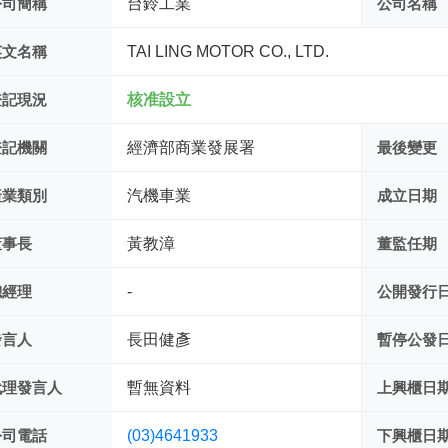
公司簡稱
台鈴工業
公司名稱
英文名稱
TAI LING MOTOR CO., LTD.
登記現況
核准設立
登記機關
經濟部商業發展署
最後變更
產業類別
汽機車業
成立日期
董事長
黃教漳
董監任期
總經理
-
公開發行
發言人
長田健彥
暫停公發
代理發言人
暫無資料
上興櫃日
公司電話
(03)4641933
下興櫃日