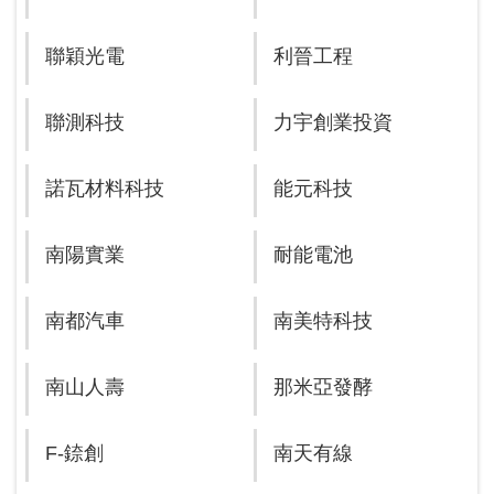
聯穎光電
利晉工程
聯測科技
力宇創業投資
諾瓦材料科技
能元科技
南陽實業
耐能電池
南都汽車
南美特科技
南山人壽
那米亞發酵
F-錼創
南天有線