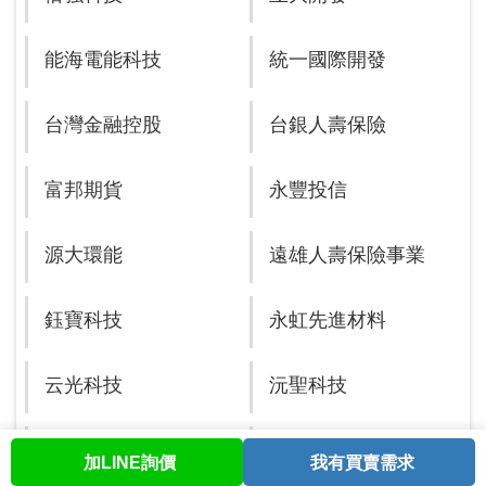
能海電能科技
統一國際開發
台灣金融控股
台銀人壽保險
富邦期貨
永豐投信
源大環能
遠雄人壽保險事業
鈺寶科技
永虹先進材料
云光科技
沅聖科技
維格餅家
物聯智慧
加LINE詢價
我有買賣需求
首頁
股票查詢
討論區
與我聯繫
會員中心