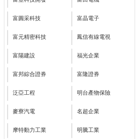
富圓采科技
富晶電子
富元精密科技
鳳信有線電視
富陽建設
福光企業
富邦綜合證券
富隆證券
泛亞工程
明台產物保險
麥寮汽電
名超企業
摩特動力工業
明騰工業