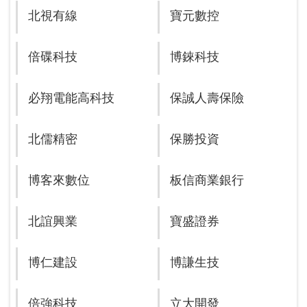
北視有線
寶元數控
倍碟科技
博錸科技
必翔電能高科技
保誠人壽保險
北儒精密
保勝投資
博客來數位
板信商業銀行
北誼興業
寶盛證券
博仁建設
博謙生技
倍強科技
立大開發